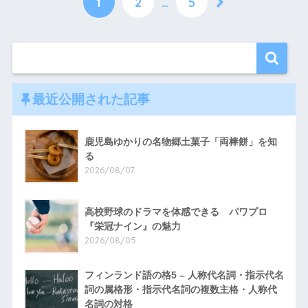
1
2
…
5
最近公開された記事
鹿児島ゆかりの名物郷土菓子「両棒餅」を知
る
2026/08/07
高校野球のドラマを体感できる パワプロ
『栄冠ナイン』の魅力
2026/08/05
フィンランド語の格5 – 人称代名詞・指示代名
詞の属格形・指示代名詞の複数主格・人称代
名詞の対格