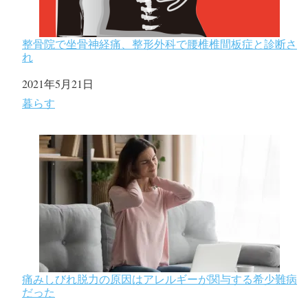
整骨院で坐骨神経痛、整形外科で腰椎椎間板症と診断さ
れ
日付
2021年5月21日
関連理由
暮らす
痛みしびれ脱力の原因はアレルギーが関与する希少難病
だった