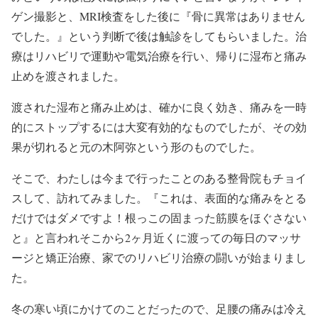
ゲン撮影と、MRI検査をした後に『骨に異常はありません
でした。』という判断で後は触診をしてもらいました。治
療はリハビリで運動や電気治療を行い、帰りに湿布と痛み
止めを渡されました。
渡された湿布と痛み止めは、確かに良く効き、痛みを一時
的にストップするには大変有効的なものでしたが、その効
果が切れると元の木阿弥という形のものでした。
そこで、わたしは今まで行ったことのある整骨院もチョイ
スして、訪れてみました。『これは、表面的な痛みをとる
だけではダメですよ！根っこの固まった筋膜をほぐさない
と』と言われそこから2ヶ月近くに渡っての毎日のマッサ
ージと矯正治療、家でのリハビリ治療の闘いが始まりまし
た。
冬の寒い頃にかけてのことだったので、足腰の痛みは冷え