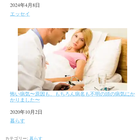
日付
2024年4月8日
関連理由
エッセイ
怖い病気〜原因も、もちろん病名も不明の頭の病気にか
かりました〜
日付
2020年10月2日
関連理由
暮らす
カテゴリー:
暮らす