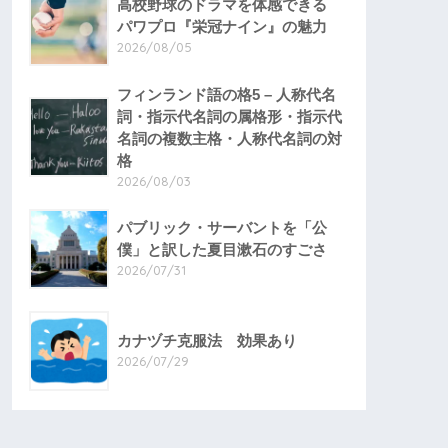
高校野球のドラマを体感できる
パワプロ『栄冠ナイン』の魅力
2026/08/05
フィンランド語の格5 – 人称代名
詞・指示代名詞の属格形・指示代
名詞の複数主格・人称代名詞の対
格
2026/08/03
パブリック・サーバントを「公
僕」と訳した夏目漱石のすごさ
2026/07/31
カナヅチ克服法 効果あり
2026/07/29