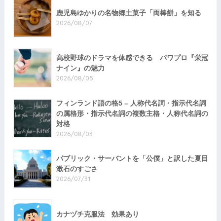
鹿児島ゆかりの名物郷土菓子「両棒餅」を知る
2026/08/07
高校野球のドラマを体感できる パワプロ『栄冠
ナイン』の魅力
2026/08/05
フィンランド語の格5 – 人称代名詞・指示代名詞
の属格形・指示代名詞の複数主格・人称代名詞の
対格
2026/08/03
パブリック・サーバントを「公僕」と訳した夏目
漱石のすごさ
2026/07/31
カナヅチ克服法 効果あり