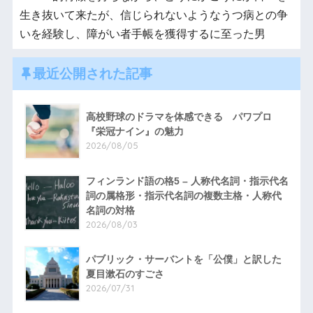
生き抜いて来たが、信じられないようなうつ病との争
いを経験し、障がい者手帳を獲得するに至った男
最近公開された記事
高校野球のドラマを体感できる パワプロ
『栄冠ナイン』の魅力
2026/08/05
フィンランド語の格5 – 人称代名詞・指示代名
詞の属格形・指示代名詞の複数主格・人称代
名詞の対格
2026/08/03
パブリック・サーバントを「公僕」と訳した
夏目漱石のすごさ
2026/07/31