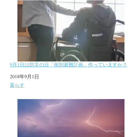
9月1日は防災の日「個別避難計画」作っていますか？
日付
2018年9月1日
関連理由
暮らす