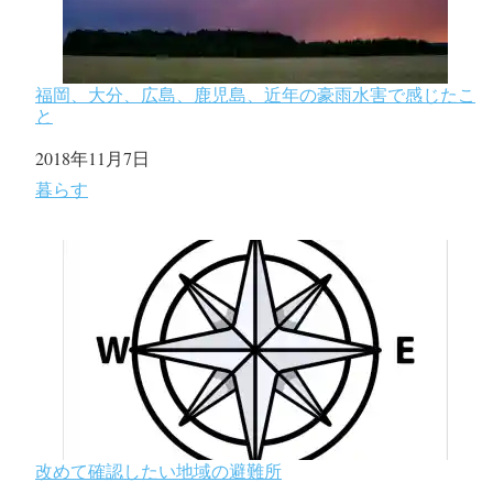
福岡、大分、広島、鹿児島、近年の豪雨水害で感じたこ
と
日付
2018年11月7日
関連理由
暮らす
改めて確認したい地域の避難所