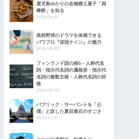
鹿児島ゆかりの名物郷土菓子「両
棒餅」を知る
2026/08/07
高校野球のドラマを体感できる
パワプロ『栄冠ナイン』の魅力
2026/08/05
フィンランド語の格5 – 人称代名
詞・指示代名詞の属格形・指示代
名詞の複数主格・人称代名詞の対
格
2026/08/03
パブリック・サーバントを「公
僕」と訳した夏目漱石のすごさ
2026/07/31