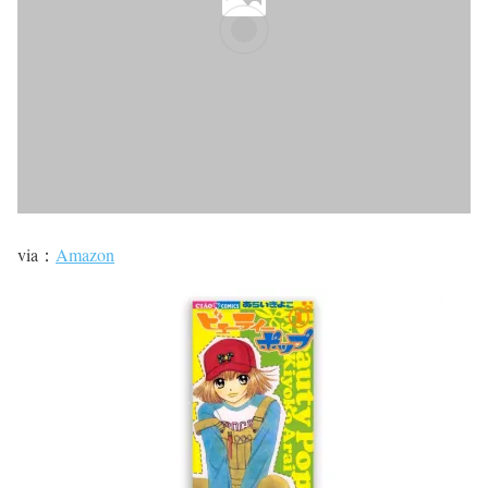
via：
Amazon