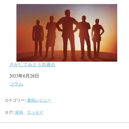
さがしてみよう共通点
日付
2023年6月28日
関連理由
コラム
カテゴリー:
書籍レビュー
タグ:
漫画
、
エッセイ