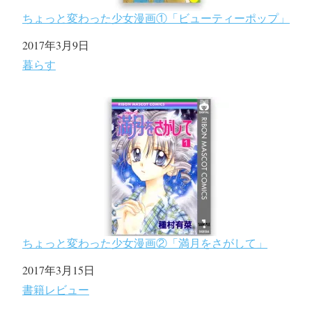
ちょっと変わった少女漫画①「ビューティーポップ」
日付
2017年3月9日
関連理由
暮らす
ちょっと変わった少女漫画②「満月をさがして」
日付
2017年3月15日
関連理由
書籍レビュー