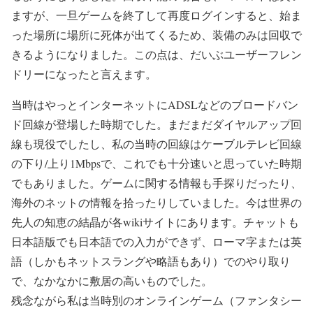
ますが、一旦ゲームを終了して再度ログインすると、始ま
った場所に場所に死体が出てくるため、装備のみは回収で
きるようになりました。この点は、だいぶユーザーフレン
ドリーになったと言えます。
当時はやっとインターネットにADSLなどのブロードバン
ド回線が登場した時期でした。まだまだダイヤルアップ回
線も現役でしたし、私の当時の回線はケーブルテレビ回線
の下り/上り1Mbpsで、これでも十分速いと思っていた時期
でもありました。ゲームに関する情報も手探りだったり、
海外のネットの情報を拾ったりしていました。今は世界の
先人の知恵の結晶が各wikiサイトにあります。チャットも
日本語版でも日本語での入力ができず、ローマ字または英
語（しかもネットスラングや略語もあり）でのやり取り
で、なかなかに敷居の高いものでした。
残念ながら私は当時別のオンラインゲーム（ファンタシー