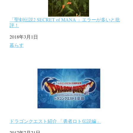
「聖剣伝説2 SECRET of MANA 」エラーが多いと批
評！
日付
2018年3月1日
関連理由
暮らす
ドラゴンクエスト紹介 「勇者ロト伝説編」
日付
2017年7月21日