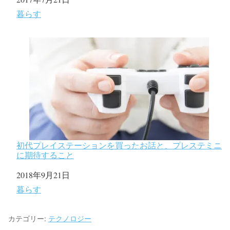
関連理由
暮らす
初代プレイステーションを買ったお話と、プレステミニ
に期待すること
日付
2018年9月21日
関連理由
暮らす
カテゴリー:
テクノロジー