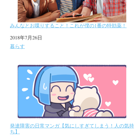
きっといますよ😊
心から大切にしましょう…
#独り言
#byりこ
みんなとお喋りすること！これが僕の1番の特効薬！
pic.twitter.com/Q8ooXrMFIL
日付
2018年7月26日
— りこ🍅 (@cHjqLaIkaN7B3gH)
August 3, 2020
関連理由
暮らす
発達障害の日常マンガ【気にしすぎてしまう！人の気持
ち】