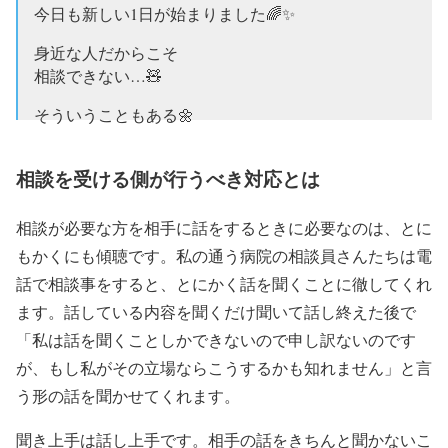
今日も新しい1日が始まりました🌈✨
身近な人だからこそ
相談できない…🧸
そういうこともある🌼
家族だから
相談を受ける側が行うべき対応とは
恋人だから
親友だから
ライバルだから
相談が必要な方を相手に話をするときに必要なのは、とに
もかくにも傾聴です。私の通う病院の相談員さんたちは電
遠い関係だからこそ
話で相談事をすると、とにかく話を聞くことに徹してくれ
救いになることもある👼🏻♡
#おは戦20720jg
ます。話している内容を聞くだけ聞いて話し終えた後で
今日も素敵な一日を🌈
「私は話を聞くことしかできないので申し訳ないのです
— める❤︎ メルヘンエンジニア (@fairydreamytale)
July
が、もし私がその立場ならこうするかも知れません」と言
20, 2020
う形の話を聞かせてくれます。
聞き上手は話し上手です。相手の話をきちんと聞かないこ