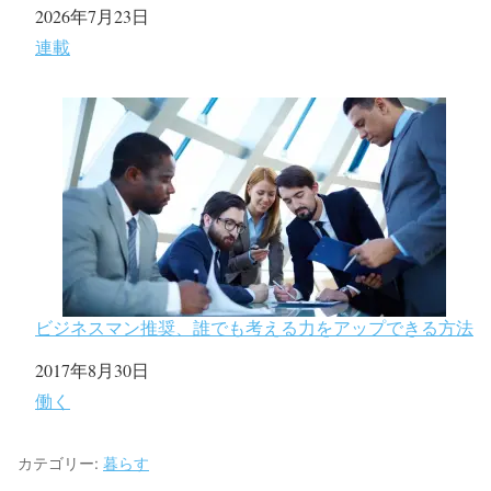
日付
2026年7月23日
関連理由
連載
ビジネスマン推奨、誰でも考える力をアップできる方法
日付
2017年8月30日
関連理由
働く
カテゴリー:
暮らす