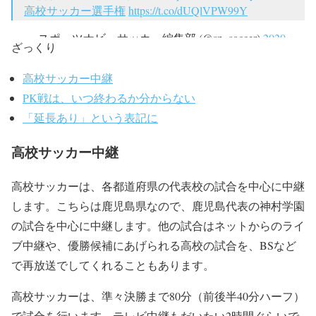
高校サッカー選手権
https://t.co/dUQlVPW99Y
— スポーツナビ サッカー編集部 (@sn_soccer)
2020
ざっくり
年1月2日
高校サッカー中継
PK戦は、いつ終わるか分からない
「延長あり」という表記に
高校サッカー中継
高校サッカーは、各都道府県の代表校の試合を中心に中継
します。こちらは鹿児島県なので、鹿児島代表の神村学園
の試合を中心に中継します。他の試合はネットからのライ
ブ中継や、優勝候補にあげられる高校の試合を、BSなど
で再放送でしてくれることもあります。
高校サッカーは、準々決勝まで80分（前後半40分ハーフ）
で試合を行います。テレビ中継もだいたい2時間ぐらいで