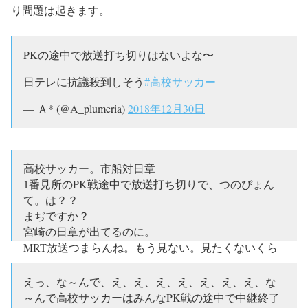
り問題は起きます。
PKの途中で放送打ち切りはないよな〜
日テレに抗議殺到しそう
#高校サッカー
— Ａ* (@A_plumeria)
2018年12月30日
高校サッカー。市船対日章
1番見所のPK戦途中で放送打ち切りで、つのぴょん
て。は？？
まぢですか？
宮崎の日章が出てるのに。
MRT放送つまらんね。もう見ない。見たくないくら
い県民裏切ったな。
最後まで放送しなさいよ！
えっ、な～んで、え、え、え、え、え、え、え、な
～んで高校サッカーはみんなPK戦の途中で中継終了
— chidorin…❤︎ (@chidorinrinn)
2020年1月2日