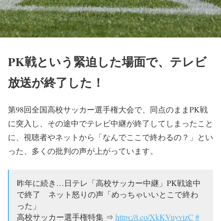
PK戦という緊迫した場面で、テレビ
放送が終了した！
第98回全国高校サッカー選手権大会で、同点のままPK戦
に突入し、その途中でテレビ中継が終了してしまったこと
に、視聴者やネットから「なんでここで終わるの？」とい
った、多くの批判の声が上がっています。
昨年に続き…日テレ「高校サッカー中継」PK戦途中
で終了 ネット怒りの声「めっちゃいいとこで終わ
った」
高校サッカー選手権特集 ⇒
https://t.co/XkKVuyvizC
#