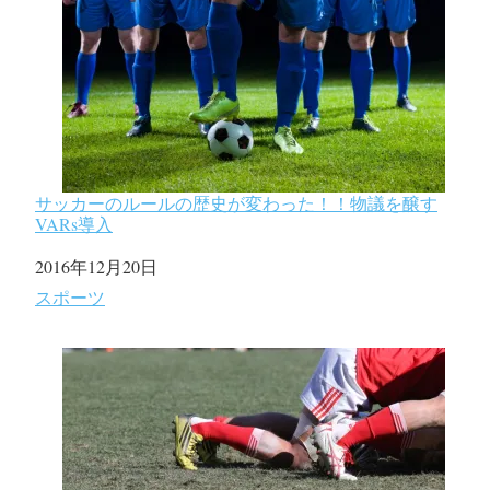
サッカーのルールの歴史が変わった！！物議を醸す
VARs導入
日付
2016年12月20日
関連理由
スポーツ