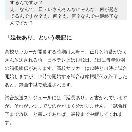
するんですか？
え、なんで、日テレさんそんなにみんな、何が起き
てるんですか？え、何？え、何？なんで中継終了な
んですか？
— Y.YANAGIHARA（누루포） (@nullpo_G_J_Yang)
「延長あり」という表記に
2020年1月2日
高校サッカーが開幕する時期は大晦日、正月と特番がたく
さん放送される頃。日本テレビは1月2日、3日に毎年恒例
の箱根駅伝があります。高校サッカーは12時と14時に試合
開始しますが、12時で開始する試合は箱根駅伝が終了した
あと、録画中継で放送されます。
試合放送スケジュールには「延長あり」と書かれています
が、それがいつまでなのかがよく分かりません。「試合終
了まで放送」と書いてあれば、最後まで中継してくれま
す。