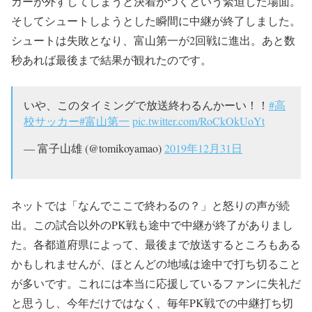
カーが外すしてしまうと決着がつくという緊迫した場面。
そしてシュートしようとした瞬間に中継が終了しました。
シュートは失敗となり、富山第一が2回戦に進出。あと数
秒あれば最後まで結果が観れたのです。
いや、このタイミングで放送終わるんかーい！！
#高
校サッカー
#富山第一
pic.twitter.com/RoCkOkUoYt
— 富子山雄 (@tomikoyamao)
2019年12月31日
ネットでは「なんでここで終わるの？」と怒りの声が続
出。この試合以外のPK戦も途中で中継が終了がありまし
た。各都道府県によって、最後まで放送するところもある
かもしれませんが、ほとんどの地域は途中で打ち切ること
が多いです。これには本当に応援しているファンに失礼だ
と思うし、今年だけではなく、毎年PK戦での中継打ち切