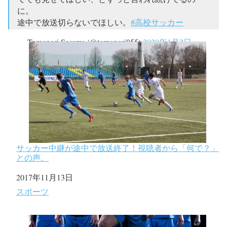
に。
途中で放送切らないでほしい。
#高校サッカー
— Tomonori Sasama (@tomonori855)
2020年1月2日
サッカー中継が途中で放送終了！視聴者から「何で？」
との声。
日付
2017年11月13日
関連理由
スポーツ