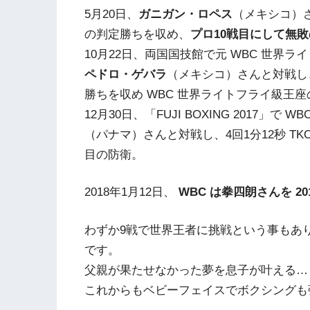
5月20日、
ガニガン・ロペス
（メキシコ）さんと
の判定勝ちを収め、
プロ10戦目にして無
10月22日、両国国技館で元 WBC 世界ラ
ペドロ・ゲバラ
（メキシコ）さんと対戦し、12回 
勝ちを収め WBC 世界ライトフライ級王
12月30日、「FUJI BOXING 2017」で
（パナマ）さんと対戦し、4回1分12秒 TK
目の防衛。
2018年1月12日、
WBC は拳四朗さんを 2
わずか9戦で世界王者に挑戦という事もあ
です。
父親が果たせなかった夢を息子が叶える…
これからもベビーフェイスでボクシングも