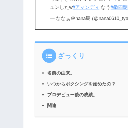
ュンしたw
#アマンディ
なう
#拳四朗
— ななぁ＠nana民 (@nana0610_ty
ざっくり
名前の由来。
いつからボクシングを始めたの？
プロデビュー後の成績。
関連