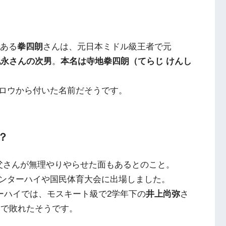
である
拳四朗
さんは、元日本ミドル級王者で元
地永さんの次男
。
本名は寺地拳四朗（てらじ けんし
ロウから付いた名前だそうです。
？
父さんが無理やりやらせた面もあるとのこと。
ンターハイや国民体育大会に出場しました。
ターハイでは、モスキート級で2学年下の
井上尚弥
さ
トで敗れたそうです。