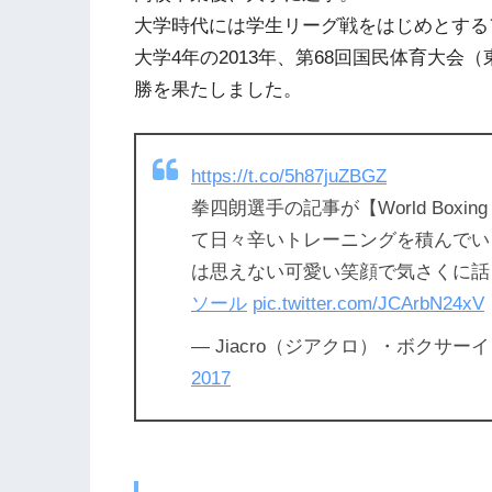
大学時代には学生リーグ戦をはじめとする
大学4年の2013年、第68回国民体育大
勝を果たしました。
https://t.co/5h87juZBGZ
拳四朗選手の記事が【World Boxin
て日々辛いトレーニングを積んでい
は思えない可愛い笑顔で気さくに話しか
ソール
pic.twitter.com/JCArbN24xV
— Jiacro（ジアクロ）・ボクサーインソ
2017