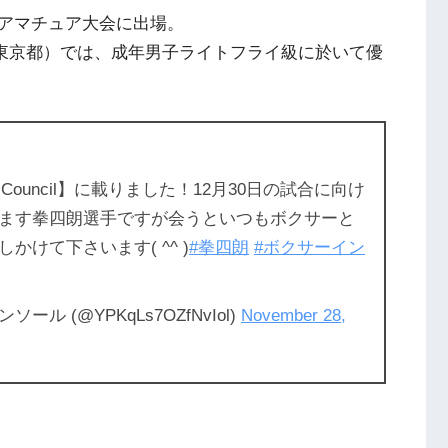
アマチュア大会に出場。
会（東京都）では、成年男子ライトフライ級に於いて優
g Council】に載りました！12月30日の試合に向け
ます拳四朗選手ですが会うといつもボクサーと
けて下さいます( ^^ )
#拳四朗
#ボクサーイン
ール (@YPKqLs7OZfNvIol)
November 28,