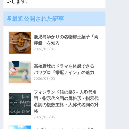
いします。
最近公開された記事
鹿児島ゆかりの名物郷土菓子「両
棒餅」を知る
2026/08/07
高校野球のドラマを体感できる
パワプロ『栄冠ナイン』の魅力
2026/08/05
フィンランド語の格5 – 人称代名
詞・指示代名詞の属格形・指示代
名詞の複数主格・人称代名詞の対
格
2026/08/03