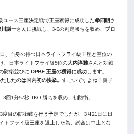
フライ級ユース王座決定戦で王座獲得に成功した
拳四朗
さ
堀川謙一
さんに挑戦し、3-0の判定勝ちを収め、
プロ
。
月7日、自身の持つ日本ライトフライ級王座と空位の
懸け、日本ライトフライ級5位の
大内淳雅
さんと対戦
目の防衛並びに
OPBF 王座の獲得に成功
します。
を果たしたのは国内初の快挙。
すごいですよね！親子
、3回1分57秒 TKO 勝ちを収め、初防衛。
3度目の防衛戦を行う予定でしたが、3月21日に日
イトフライ級王座を返上した為、試合は中止とな