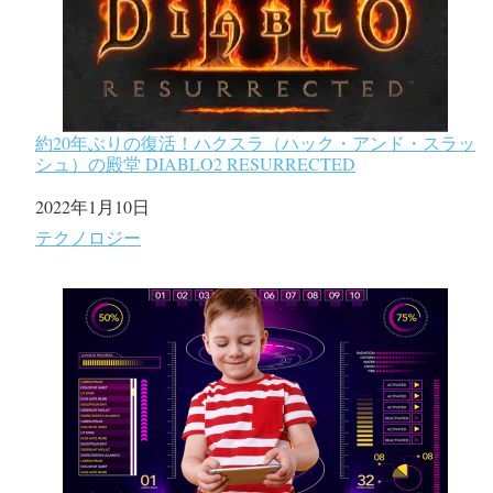
約20年ぶりの復活！ハクスラ（ハック・アンド・スラッ
シュ）の殿堂 DIABLO2 RESURRECTED
日付
2022年1月10日
関連理由
テクノロジー