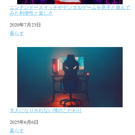
ニンテンドースイッチやデジタルゲームを息子と遊んで
みた利便性と楽しさ
日付
2020年7月23日
関連理由
暮らす
大人になりきれない僕のこだわり
日付
2025年6月6日
関連理由
暮らす