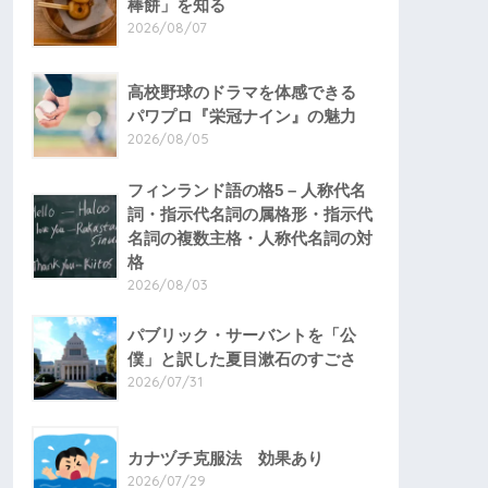
棒餅」を知る
2026/08/07
高校野球のドラマを体感できる
パワプロ『栄冠ナイン』の魅力
2026/08/05
フィンランド語の格5 – 人称代名
詞・指示代名詞の属格形・指示代
名詞の複数主格・人称代名詞の対
格
2026/08/03
パブリック・サーバントを「公
僕」と訳した夏目漱石のすごさ
2026/07/31
カナヅチ克服法 効果あり
2026/07/29