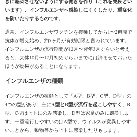
きに感染させないようにする働きを作り（これを免疫とい
います）、インフルエンザへ感染しにくくしたり、重症化
を防いだりするもの
です。
通常、インフルエンザワクチンを接種してから1〜2週間で
抗体が増え始め、約5ヶ月が有効期限と言われています。
インフルエンザの流行期間が12月〜翌年3月ぐらいと考え
ると、大体10月〜12月初めぐらいまでには済ませておいた
ほうが効果があることになります。
インフルエンザの種類
インフルエンザの種類として「A型、B型、C型、D型」の
A型とB型が流行を起こしやすく
4つの型があり、主に
、B
型、C型はヒトにのみ感染し、D型は家畜のみに感染しま
す。一番流行しやすいのはA型で、ウィルスが変異しやす
いことから、動物等からヒトに感染したりもします。