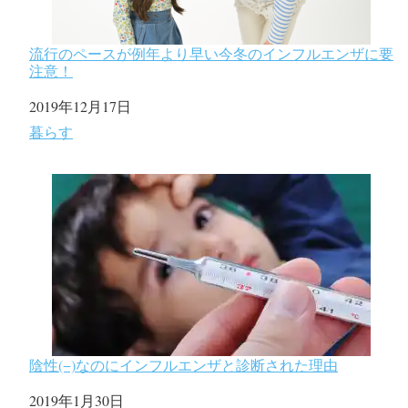
流行のペースが例年より早い今冬のインフルエンザに要
注意！
日付
2019年12月17日
関連理由
暮らす
陰性(−)なのにインフルエンザと診断された理由
日付
2019年1月30日