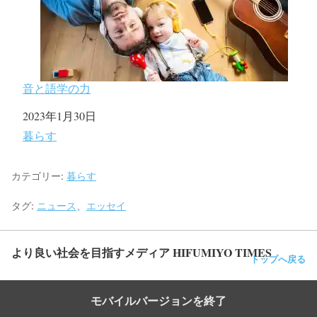
音と語学の力
日付
2023年1月30日
関連理由
暮らす
カテゴリー:
暮らす
タグ:
ニュース
、
エッセイ
より良い社会を目指すメディア HIFUMIYO TIMES
トップへ戻る
モバイルバージョンを終了