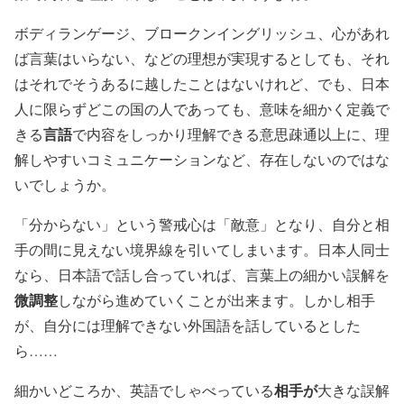
ボディランゲージ、ブロークンイングリッシュ、心があれ
ば言葉はいらない、などの理想が実現するとしても、それ
はそれでそうあるに越したことはないけれど、でも、日本
人に限らずどこの国の人であっても、意味を細かく定義で
言語
きる
で内容をしっかり理解できる意思疎通以上に、理
解しやすいコミュニケーションなど、存在しないのではな
いでしょうか。
「分からない」という警戒心は「敵意」となり、自分と相
手の間に見えない境界線を引いてしまいます。日本人同士
なら、日本語で話し合っていれば、言葉上の細かい誤解を
微調整
しながら進めていくことが出来ます。しかし相手
が、自分には理解できない外国語を話しているとした
ら……
相手が
細かいどころか、英語でしゃべっている
大きな誤解