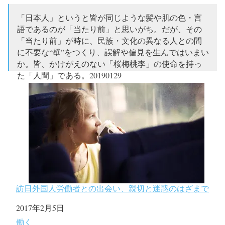
「日本人」というと皆が同じような髪や肌の色・言
語であるのが「当たり前」と思いがち。だが、その
「当たり前」が時に、民族・文化の異なる人との間
に不要な“壁”をつくり、誤解や偏見を生んではいまい
か。皆、かけがえのない「桜梅桃李」の使命を持っ
た「人間」である。20190129
pic.twitter.com/RQAp3Q7euL
— Hibihossin (@hibihossin)
January 28, 2019
訪日外国人労働者との出会い、親切と迷惑のはざまで
日付
2017年2月5日
関連理由
働く