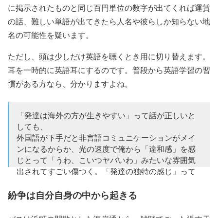
に掲示されたものと同じ百円単位の数字が出てくれば運賃
の話、難しい単語が出てきたら人名や彼らしか知らない地
名の可能性を疑います。
ただし、頭は少しだけ英語を聴くとき用に切り替えます。
耳を一時的に英語耳にするのです。普段から英語学習の習
慣がある方なら、分かりますよね。
「発達は海外の方が生きやすい」って話が正しいと
しても、
外国語が下手だと非言語コミュニケーションがメイ
ンになるからか、光の速度で俺から「違和感」を感
じとって「うわ、こいつヤバいわ」みたいな雰囲気
出されてすごい傷つく。「発達の独特の感じ」って
国境越えるというか越えてから加速する。
紛争は自分自身の中から起きる
— CB (@CBydbbmpg)
February 20, 2019