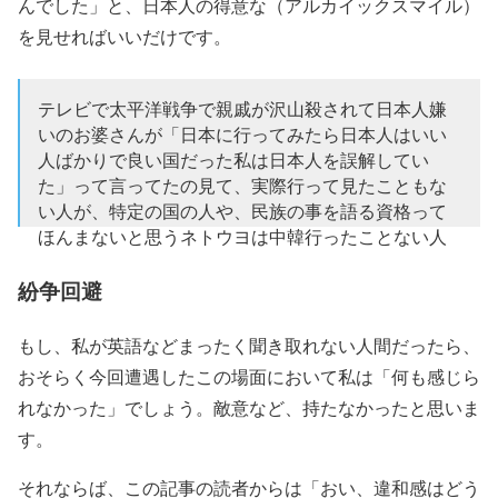
んでした」と、日本人の得意な（アルカイックスマイル）
を見せればいいだけです。
テレビで太平洋戦争で親戚が沢山殺されて日本人嫌
いのお婆さんが「日本に行ってみたら日本人はいい
人ばかりで良い国だった私は日本人を誤解してい
た」って言ってたの見て、実際行って見たこともな
い人が、特定の国の人や、民族の事を語る資格って
ほんまないと思うネトウヨは中韓行ったことない人
が多い
紛争回避
— 穂香(スヒャン) (@97shYt)
January 14, 2019
もし、私が英語などまったく聞き取れない人間だったら、
おそらく今回遭遇したこの場面において私は「何も感じら
れなかった」でしょう。敵意など、持たなかったと思いま
す。
それならば、この記事の読者からは「おい、違和感はどう