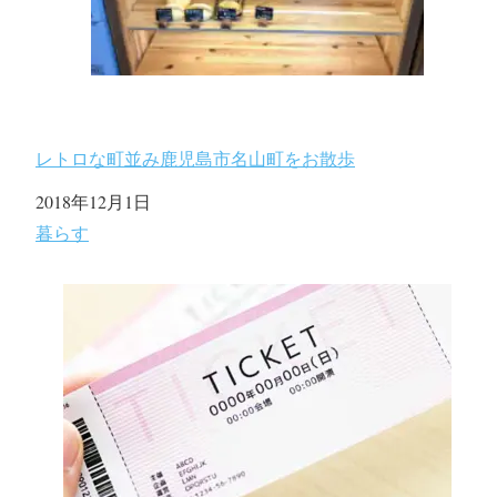
レトロな町並み鹿児島市名山町をお散歩
日付
2018年12月1日
関連理由
暮らす