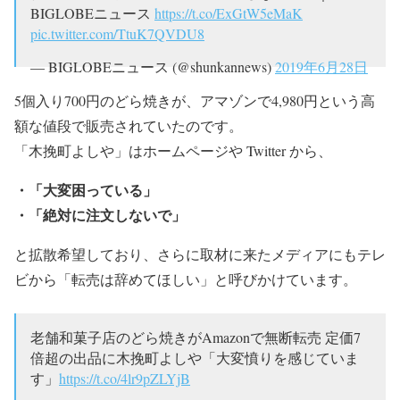
BIGLOBEニュース
https://t.co/ExGtW5eMaK
pic.twitter.com/TtuK7QVDU8
— BIGLOBEニュース (@shunkannews)
2019年6月28日
5個入り700円のどら焼きが、アマゾンで4,980円という高
額な値段で販売されていたのです。
「木挽町よしや」はホームページや Twitter から、
・「大変困っている」
・「絶対に注文しないで」
と拡散希望しており、さらに取材に来たメディアにもテレ
ビから「転売は辞めてほしい」と呼びかけています。
老舗和菓子店のどら焼きがAmazonで無断転売 定価7
倍超の出品に木挽町よしや「大変憤りを感じていま
す」
https://t.co/4lr9pZLYjB