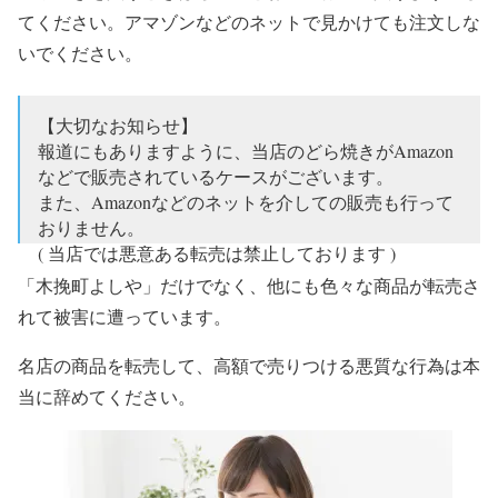
てください。アマゾンなどのネットで見かけても注文しな
いでください。
【大切なお知らせ】
報道にもありますように、当店のどら焼きがAmazon
などで販売されているケースがございます。
また、Amazonなどのネットを介しての販売も行って
おりません。
( 当店では悪意ある転売は禁止しております )
お買い求めの際は当店へご予約頂きますよう、心か
「木挽町よしや」だけでなく、他にも色々な商品が転売さ
らお願い申し上げます。
れて被害に遭っています。
— 木挽町よしや ・ 甘味よしや (@kobikicho_y)
2019年
名店の商品を転売して、高額で売りつける悪質な行為は本
6月30日
当に辞めてください。