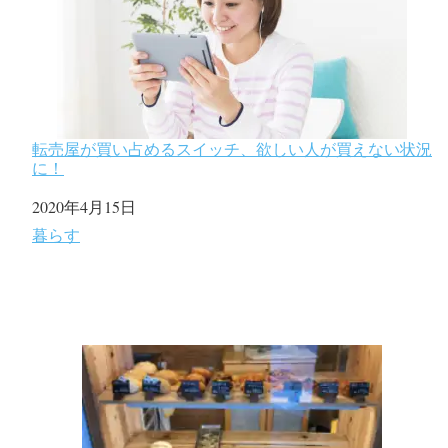
転売屋が買い占めるスイッチ、欲しい人が買えない状況
に！
日付
2020年4月15日
関連理由
暮らす