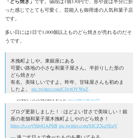
「どら焼き」
です。値段は1個130円で、形や皮は半分に折
った感じでとても可愛く、芸能人も御用達の人気和菓子店
です。
多い日には1日で1,000個以上ものどら焼きが売れるのだそ
うです。
木挽町よしや。東銀座にある
可愛い路地の小さな和菓子屋さん。半折りした形の
どら焼きが
有名。美味しいですよ。昨年、甘味屋さんも初めま
したよ。
pic.twitter.com/CJivtOVWuZ
— OZIO (@OZIOWAKA8)
2017年7月20日
ブログ更新しました！ : ほどよい甘さで美味しい！銀
座の老舗和菓子屋木挽町よしやのどら焼き！
https://t.co/j5hhjGAPhB
pic.twitter.com/SJCZXq5EuV
— 過ごす日々で食べたものを書いてみる