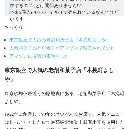
在するの？ )とは関係ありません‼️‼️
本来5個入¥700-が、¥4980-で売られているなんてひど
いです。
大変、困っています。
#拡散希望
ざっくり
pic.twitter.com/AcqR20gSbo
東京銀座で人気の老舗和菓子店「木挽町よしや」
— 木挽町よしや ・ 甘味よしや (@kobikicho_y)
2019年
人気和菓子のどら焼きがアマゾンで転売されていた
6月27日
アマゾンに抗議の電話をした
東京銀座で人気の老舗和菓子店「木挽町よし
や」
東京歌舞伎座近くの路地裏にある、老舗和菓子店「木挽町
よしや」。
1922年に創業して90年の歴史があるお店で、人気メニュー
はしっとりとした皮で最高級北海道十勝産小豆を使用した