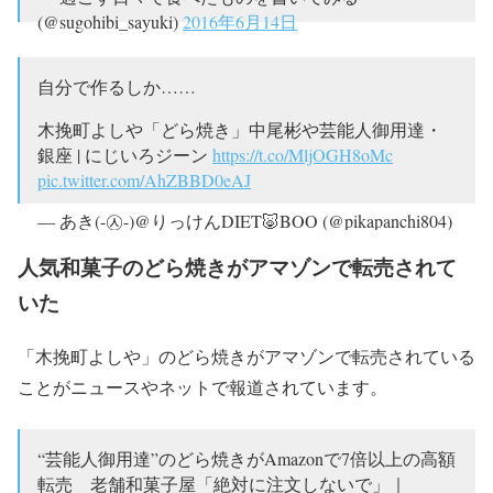
(@sugohibi_sayuki)
2016年6月14日
自分で作るしか……
木挽町よしや「どら焼き」中尾彬や芸能人御用達・
銀座 | にじいろジーン
https://t.co/MljOGH8oMc
pic.twitter.com/AhZBBD0eAJ
— あき(-㉦-)@りっけんDIET🐷BOO (@pikapanchi804)
2018年6月1日
人気和菓子のどら焼きがアマゾンで転売されて
いた
「木挽町よしや」のどら焼きがアマゾンで転売されている
ことがニュースやネットで報道されています。
“芸能人御用達”のどら焼きがAmazonで7倍以上の高額
転売 老舗和菓子屋「絶対に注文しないで」｜