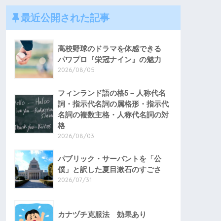
最近公開された記事
高校野球のドラマを体感できる
パワプロ『栄冠ナイン』の魅力
2026/08/05
フィンランド語の格5 – 人称代名
詞・指示代名詞の属格形・指示代
名詞の複数主格・人称代名詞の対
格
2026/08/03
パブリック・サーバントを「公
僕」と訳した夏目漱石のすごさ
2026/07/31
カナヅチ克服法 効果あり