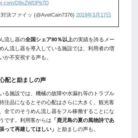
tter.com/D9xZWDPb7D
ァイッ (@AvelCain7376)
2019年3月17日
ん流し器の
全国シェア80％以上
の実績を誇るメー
めん流し器を導入している施設では、利用者の増
いか不安視する声も。
心配と励ましの声
いる施設では、機械の故障や水漏れ等のトラブル
特注品になるとその心配はさらに大きく。観光客
、全てのそうめん流し器をフル稼働することにな
うです。利用客からは
「鹿児島の夏の風物詩であ
張って再建してほしい」
と励ましの声も。