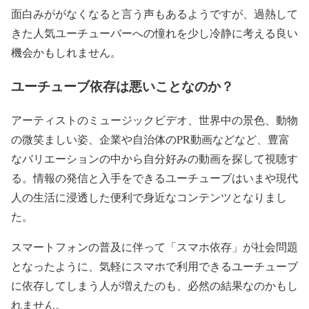
— 撲滅活動くん (@uGodV50O2gY43kZ)
2018年3月2
面白みががなくなると言う声もあるようですが、過熱して
日
きた人気ユーチューバーへの憧れを少し冷静に考える良い
機会かもしれません。
ユーチューブ依存は悪いことなのか？
アーティストのミュージックビデオ、世界中の景色、動物
の微笑ましい姿、企業や自治体のPR動画などなど、豊富
なバリエーションの中から自分好みの動画を探して視聴す
る。情報の発信と入手をできるユーチューブはいまや現代
人の生活に浸透した便利で身近なコンテンツとなりまし
た。
スマートフォンの普及に伴って「スマホ依存」が社会問題
となったように、気軽にスマホで利用できるユーチューブ
に依存してしまう人が増えたのも、必然の結果なのかもし
れません。