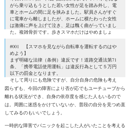
がら乗り込もうとした若い女性が足を踏み外し、電
車とホームの間に足を挟みました。駅員さんがすぐ
に電車から離しましたが、ホームに横たわった女性
は激痛に声を上げて泣き、足は醜く曲がっていまし
た。複雑骨折です。歩きスマホだけはやめましょ
う。
#001 【スマホを見ながら自転車を運転するのはや
— 伊東潤 (@jun_ito_info)
2018年10月18日
めよう】
まず明確な法律（条例）違反です！道路交通法第71
条、「携帯電話使用運転」は違反行為として５万円
以下の罰金となります。
そして周りにも危険ですが、自分自身の危険も考え
てください。
図らずも、今回の障害により否が応でもユーチューブから
離れる状況ができ、自身の依存度を感じた人もいるので
共感した方は是非RTお願いします。
は。周囲に迷惑をかけていないか、普段の自分を見つめ直
— 安心安全社会を目指す意識Bot (@ansin2018)
2018年
してみるのもいいでしょう。
10月22日
一時的な障害でパニックを起こした人がいたことを考える