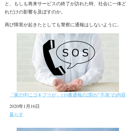
と、もしも将来サービスの終了が訪れた時、社会に一体ど
れだけの影響を及ぼすのか。
再び障害が起きたとしても警察に通報はしないように。
「家の中にゴキブリが」110番通報の2割が”不急”の内容
日付
2020年1月16日
関連理由
暮らす