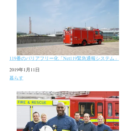
119番のバリアフリー化「Net119緊急通報システム」
日付
2019年1月11日
関連理由
暮らす