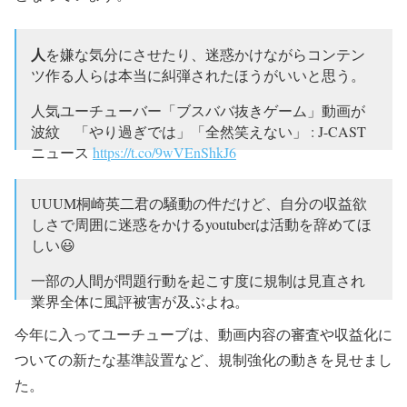
人
を嫌な気分にさせたり、迷惑かけながらコンテン
ツ作る人らは本当に糾弾されたほうがいいと思う。
人気ユーチューバー「ブスババ抜きゲーム」動画が
波紋 「やり過ぎでは」「全然笑えない」 : J-CAST
ニュース
https://t.co/9wVEnShkJ6
— Junya Hirano 平野淳也 (@junbhirano)
2018年10月20
UUUM桐崎英二君の騒動の件だけど、自分の収益欲
日
しさで周囲に迷惑をかけるyoutuberは活動を辞めてほ
しい😃
一部の人間が問題行動を起こす度に規制は見直され
業界全体に風評被害が及ぶよね。
今年に入ってユーチューブは、動画内容の審査や収益化に
本人が深く反省していても結局尻拭いをするのは真
面目にやってる連中なんだよな…ローガンポールに
ついての新たな基準設置など、規制強化の動きを見せまし
学べよ😅
pic.twitter.com/AQavCEsIX8
た。