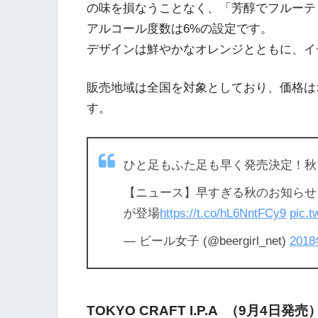
の味を損なうことなく、「芳醇でフルーテ
アルコール度数は6%の設定です。
デザインは鮮やかなオレンジとともに、イ
販売地域は全国を対象としており、価格はオー
す。
ひと足もふた足も早く発売決定！秋ら
【ニュース】早すぎる秋のお知らせ
が登場
https://t.co/hL6NntFCy9
pic.
— ビール女子 (@beergirl_net)
201
TOKYO CRAFT I.P.A （9月4日発売