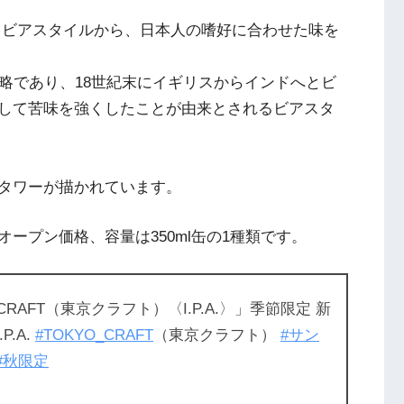
界の数あるビアスタイルから、日本人の嗜好に合わせた味を
」の略であり、18世紀末にイギリスからインドへとビ
して苦味を強くしたことが由来とされるビアスタ
タワーが描かれています。
ープン価格、容量は350ml缶の1種類です。
CRAFT（東京クラフト）〈I.P.A.〉」季節限定 新
.P.A.
#TOKYO_CRAFT
（東京クラフト）
#サン
#秋限定