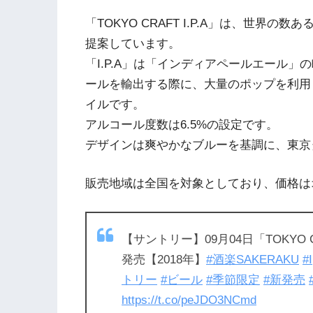
「TOKYO CRAFT I.P.A」は、世
提案しています。
「I.P.A」は「インディアペールエール
ールを輸出する際に、大量のポップを利用
イルです。
アルコール度数は6.5%の設定です。
デザインは爽やかなブルーを基調に、東京
販売地域は全国を対象としており、価格はオ
【サントリー】09月04日「TOKYO 
発売【2018年】
#酒楽SAKERAKU
#I
トリー
#ビール
#季節限定
#新発売
https://t.co/peJDO3NCmd