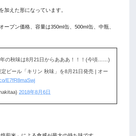
を加えた形になっています。
プン価格、容量は350ml缶、500ml缶、中瓶、
018年の秋味は8月21日からあああ！！！(今頃……)
定ビール「キリン 秋味」を8月21日発売 | オー
t.co/E7fR8maSwj
kitaa)
2018年8月6日
産焙煎米」による食感が最大の持ち味です。