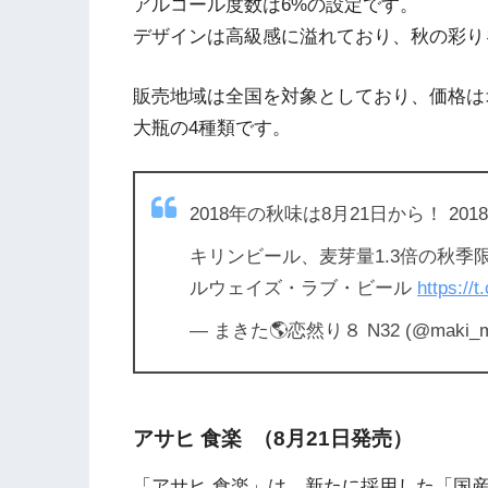
アルコール度数は6%の設定です。
デザインは高級感に溢れており、秋の彩り
販売地域は全国を対象としており、価格はオー
大瓶の4種類です。
2018年の秋味は8月21日から！ 2
キリンビール、麦芽量1.3倍の秋季限
ルウェイズ・ラブ・ビール
https://
— まきた🌎恋然り８ N32 (@maki_ma
アサヒ 食楽 （8月21日発売）
「アサヒ 食楽」は、新たに採用した「国