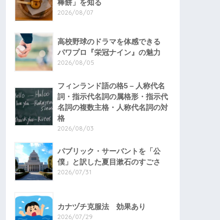
棒餅」を知る
2026/08/07
高校野球のドラマを体感できる
パワプロ『栄冠ナイン』の魅力
2026/08/05
フィンランド語の格5 – 人称代名
詞・指示代名詞の属格形・指示代
名詞の複数主格・人称代名詞の対
格
2026/08/03
パブリック・サーバントを「公
僕」と訳した夏目漱石のすごさ
2026/07/31
カナヅチ克服法 効果あり
2026/07/29