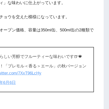
ィ」な味わいに仕上がっています。
チョウを交えた模様になっています。
プン価格、容量は350ml缶、500ml缶の2種類で
しい芳醇でフルーティーな味わいです🍺🍁
！「プレモル＜香る＞エール」の秋バージョン
twitter.com/7XxT96LcHy
8年6月6日
）