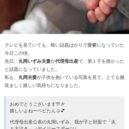
テレビを見ていても、暗い話題ばかりで憂鬱になっていた
今日この頃。
丸岡いずみ夫妻
代理母出産
先日、
が
で、第１子を授かった
と話題になっていました。
丸岡夫妻
私も、
が子供を抱いている写真を見て、とても微
笑ましく嬉しい気持ちになりました。
おめでとうございます🎊🎉
嬉しいよねーベビたん☺💕
代理母出産公表の丸岡いずみ、我が子と対面で「夫
と大泣き」（デイリースポーツ）