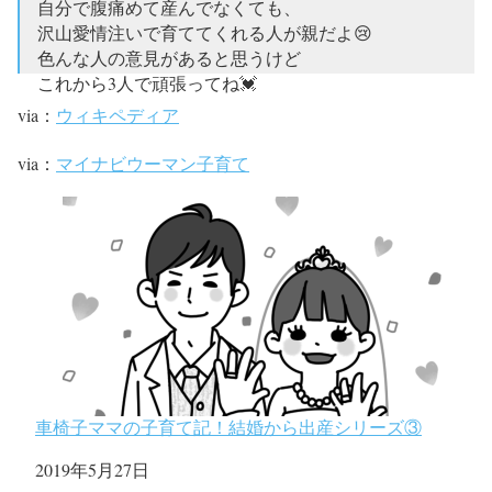
自分で腹痛めて産んでなくても、
沢山愛情注いで育ててくれる人が親だよ😢
色んな人の意見があると思うけど
これから3人で頑張ってね💓
via：
ウィキペディア
赤ちゃんがお腹に来てくれるって
ほんっと幸せな事でこれからも
via：
マイナビウーマン子育て
守り続けないかんって思ったね😢
pic.twitter.com/qWR5yL58pr
— ᴮᵁᵁᵁᴹᴬᴵ𓃟エビバデ福岡 (@butamaixx)
January 23,
2018
車椅子ママの子育て記！結婚から出産シリーズ③
日付
2019年5月27日