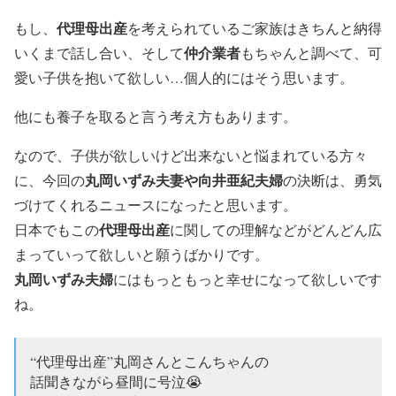
代理母出産
もし、
を考えられているご家族はきちんと納得
仲介業者
いくまで話し合い、そして
もちゃんと調べて、可
愛い子供を抱いて欲しい…個人的にはそう思います。
他にも養子を取ると言う考え方もあります。
なので、子供が欲しいけど出来ないと悩まれている方々
丸岡いずみ夫妻や向井亜紀夫婦
に、今回の
の決断は、勇気
づけてくれるニュースになったと思います。
代理母出産
日本でもこの
に関しての理解などがどんどん広
まっていって欲しいと願うばかりです。
丸岡いずみ夫婦
にはもっともっと幸せになって欲しいです
ね。
“代理母出産”丸岡さんとこんちゃんの
話聞きながら昼間に号泣😭