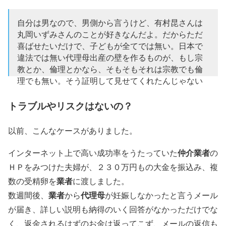
自分は男なので、男側から言うけど、有村昆さんは
丸岡いずみさんのことが好きなんだよ。だからただ
喜ばせたいだけで、子どもが全てでは無い。日本で
違法では無い代理母出産の壁を作るものが、もし宗
教とか、倫理とかなら、そもそもそれは宗教でも倫
理でも無い。そう証明して見せてくれたんじゃない
か？
pic.twitter.com/xxffKXWqj1
トラブルやリスクはないの？
— 日͜͡本͜͡病͜͡の͜͡正͜͡体͜͡が͜͡見͜͡え͜͡て͜͡き͜͡ま͜͡し͜͡た͜͡ (@KokkaiGmen)
January 23,
2018
以前、こんなケースがありました。
仲介業者
インターネット上で高い成功率をうたっていた
の
ＨＰをみつけた夫婦が、２３０万円もの大金を振込み、複
業者
数の受精卵を
に渡しました。
業者
代理母
数週間後、
から
が妊娠しなかったと言うメール
が届き、詳しい説明も納得のいく回答がなかっただけでな
く、返金されるはずのお金は返ってこず、メールの返信も