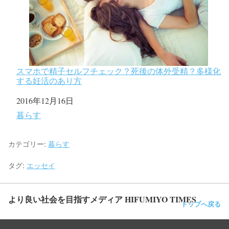
スマホで精子セルフチェック？死後の体外受精？多様化
する妊活のあり方
日付
2016年12月16日
関連理由
暮らす
カテゴリー:
暮らす
タグ:
エッセイ
より良い社会を目指すメディア HIFUMIYO TIMES
トップへ戻る