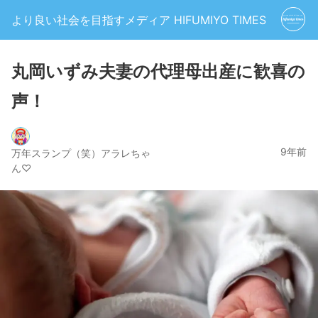
より良い社会を目指すメディア HIFUMIYO TIMES
丸岡いずみ夫妻の代理母出産に歓喜の
声！
9年前
万年スランプ（笑）アラレちゃ
ん♡