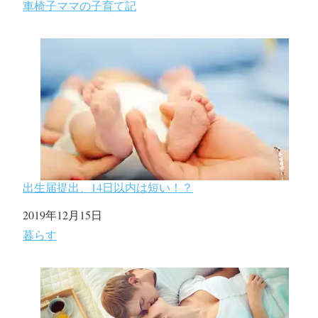
関連理由
車椅子ママの子育て記
出生届提出、14日以内は短い！？
日付
2019年12月15日
関連理由
暮らす