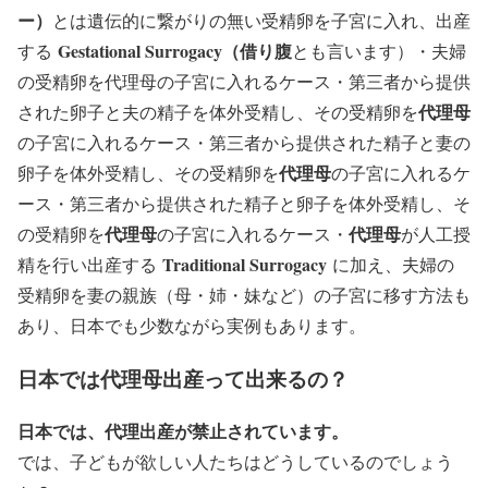
ー）
とは遺伝的に繋がりの無い受精卵を子宮に入れ、出産
Gestational Surrogacy（
借り腹
する
とも言います）・夫婦
の受精卵を代理母の子宮に入れるケース・第三者から提供
代理母
された卵子と夫の精子を体外受精し、その受精卵を
の子宮に入れるケース・第三者から提供された精子と妻の
代理母
卵子を体外受精し、その受精卵を
の子宮に入れるケ
ース・第三者から提供された精子と卵子を体外受精し、そ
代理母
代理母
の受精卵を
の子宮に入れるケース・
が人工授
Traditional Surrogacy
精を行い出産する
に加え、夫婦の
受精卵を妻の親族（母・姉・妹など）の子宮に移す方法も
あり、日本でも少数ながら実例もあります。
日本では代理母出産って出来るの？
日本では、代理出産が禁止されています。
では、子どもが欲しい人たちはどうしているのでしょう