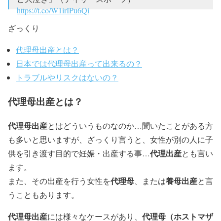
https://t.co/W1irIPu6Qi
ざっくり
— らびゅ🐻🌸花のいのちは短くて❤🌸🐻
(@fuyugasukidesu)
January 23, 2018
代理母出産とは？
日本では代理母出産って出来るの？
トラブルやリスクはないの？
代理母出産とは？
代理母出産
とはどういうものなのか…聞いたことがある方
も多いと思いますが、ざっくり言うと、女性が別の人に子
代理出産
供を引き渡す目的で妊娠・出産する事…
とも言い
ます。
代理母
養母出産
また、その出産を行う女性を
、または
と言
うこともあります。
代理母出産
代理母（ホストマザ
には様々なケースがあり、