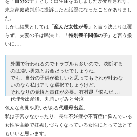
「自分の子」
を
として出生届を出しましたが受理されず、
東京家庭裁判所に提訴したと話題になったことがありまし
た。
「産んだ女性が母」
しかし結果としては
と言う決まりは覆
「特別養子関係の子」
らず、夫妻の子は民法上、
と言う扱
いに…。
外国で行われるのでトラブルも多いので、決断する
のは凄い勇気とお金だったでしょうね。
でも、自分の子供が欲しいと思ってもそれが叶わな
いのなら私はアリな選択でしょうけど、
それなりの覚悟と責任が必要。有村昆「悩んだ…」
代理母出産後、丸岡いずみと号泣
https://t.co/ZNt9AkUf8h
代理母出産
色んな意見や思いがある
。
私は子宮がなかったり、長年不妊症や不育症に悩んでいる
— 枸橘《からたち》 (@karatachi_b)
January 23, 2018
女性や高齢で妊娠しづらくなっている女性にとってはとて
もいいと思います。