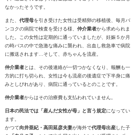
なかったそうです。
代理母
また、
を引き受けた女性は受精卵の移植後、毎月バ
仲介業者
ンコクの病院で検査を受ける様、
から求められま
した。この女性は定期的に通っていましたが、妊娠５か月
の時バスの中で急激な痛みに襲われ、出血し救急車で病院
に搬送されます…そして、赤ちゃんを流産。
仲介業者
とは、その後連絡が一切つかなくなり、報酬も一
方的に打ち切られ、女性は今も流産の後遺症で下半身に痛
みとしびれがあり、病院に通っているとのことです。
仲介業者
からはその治療費も支払われていません。
日本の民法では「産んだ女性が母」と言う規定
になってい
ます。
向井亜紀・高田延彦夫妻
代理母出産
かつて
が海外で
した子