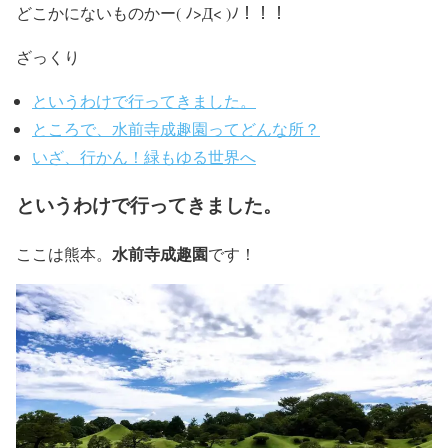
どこかにないものかー( ﾉ>Д< )ﾉ！！！
ざっくり
というわけで行ってきました。
ところで、水前寺成趣園ってどんな所？
いざ、行かん！緑もゆる世界へ
というわけで行ってきました。
水前寺成趣園
ここは熊本。
です！