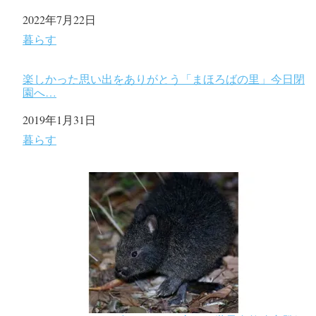
日付
2022年7月22日
関連理由
暮らす
楽しかった思い出をありがとう「まほろばの里」今日閉
園へ…
日付
2019年1月31日
関連理由
暮らす