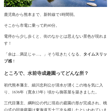
鹿児島から熊本まで、新幹線で1時間弱。
そこから市電に乗って約40分。
電停から少し歩くと、街のなかとは思えない景色が現れま
す！
タイムスリッ
「余は…満足じゃ…。」そう呟きたくなる、
プ感
！
ところで、水前寺成趣園ってどんな所？
初代熊本藩主、細川忠利公が清水が湧くこの地を気に入
り、1636年（寛永13年）頃から御茶屋を築きました。
三代目藩主、綱利公の代に現在の庭園の形が完成され、桃
山式の回遊庭園は東海道五十三次を模したといわれていま