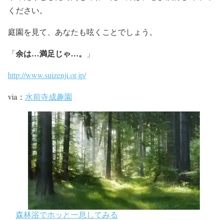
ください。
庭園を見て、あなたも呟くことでしょう。
余は…満足じゃ…。
「
」
http://www.suizenji.or.jp/
via：
水前寺成趣園
森林浴でホッと一息してみる