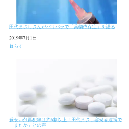
田代まさしさんがバリバラで「薬物依存症」を語る
日付
2019年7月1日
関連理由
暮らす
覚せい剤再犯率は約6割以上！田代まさし容疑者逮捕で
「またか」との声