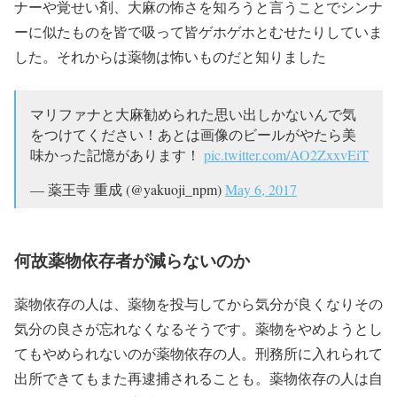
ナーや覚せい剤、大麻の怖さを知ろうと言うことでシンナ
ーに似たものを皆で吸って皆ゲホゲホとむせたりしていま
した。それからは薬物は怖いものだと知りました
マリファナと大麻勧められた思い出しかないんで気
をつけてください！あとは画像のビールがやたら美
味かった記憶があります！
pic.twitter.com/AO2ZxxvEiT
— 薬王寺 重成 (@yakuoji_npm)
May 6, 2017
何故薬物依存者が減らないのか
薬物依存の人は、薬物を投与してから気分が良くなりその
気分の良さが忘れなくなるそうです。薬物をやめようとし
てもやめられないのが薬物依存の人。刑務所に入れられて
出所できてもまた再逮捕されることも。薬物依存の人は自