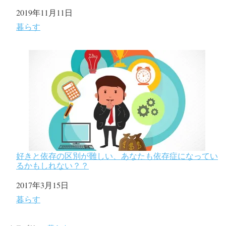
日付
2019年11月11日
関連理由
暮らす
好きと依存の区別が難しい、あなたも依存症になってい
るかもしれない？？
日付
2017年3月15日
関連理由
暮らす