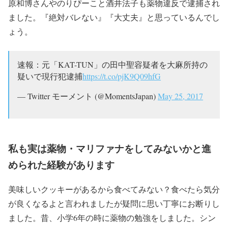
原和博さんやのりぴーこと酒井法子も薬物違反で逮捕され
ました。『絶対バレない』『大丈夫』と思っているんでし
ょう。
速報：元「KAT-TUN」の田中聖容疑者を大麻所持の
疑いで現行犯逮捕
https://t.co/pjK9Q09hfG
— Twitter モーメント (@MomentsJapan)
May 25, 2017
私も実は薬物・マリファナをしてみないかと進
められた経験があります
美味しいクッキーがあるから食べてみない？食べたら気分
が良くなるよと言われましたが疑問に思い丁寧にお断りし
ました。昔、小学6年の時に薬物の勉強をしました。シン