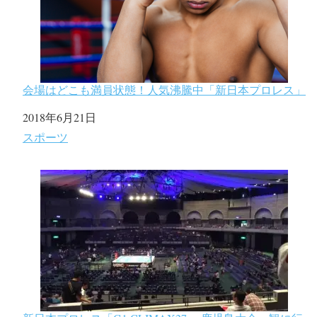
会場はどこも満員状態！人気沸騰中「新日本プロレス」
日付
2018年6月21日
関連理由
スポーツ