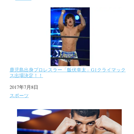
鹿児島出身プロレスラー「飯伏幸太」G1クライマック
ス出場決定！！
日付
2017年7月8日
関連理由
スポーツ