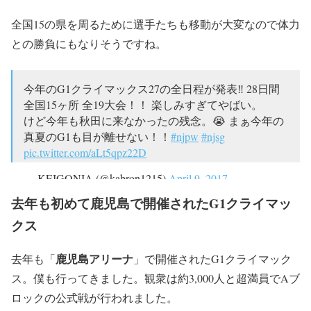
全国15の県を周るために選手たちも移動が大変なので体力
との勝負にもなりそうですね。
今年のG1クライマックス27の全日程が発表‼️ 28日間
全国15ヶ所 全19大会！！ 楽しみすぎてやばい。
けど今年も秋田に来なかったの残念。😭 まぁ今年の
真夏のG1も目が離せない！！
#njpw
#njsg
pic.twitter.com/aLt5qpz22D
— KEIGONIA (@kabron1215)
April 9, 2017
去年も初めて鹿児島で開催されたG1クライマッ
クス
鹿児島アリーナ
去年も「
」で開催されたG1クライマック
ス。僕も行ってきました。観衆は約3,000人と超満員でAブ
ロックの公式戦が行われました。