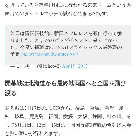
を持っていると毎年1月4日に行われる東京ドームという大
舞台でのタイトルマッチで試合ができるのです。
昨日は両国国技館に新日本プロレスを観に行って参
りました。さすがのビッグイベント。盛り上がっ
た。今度の観戦は8.13のG1クライマックス最終戦の
予定
pic.twitter.com/dwornRYAV7
— いっちー (@itchee42)
April 9, 2017
開幕戦は北海道から最終戦両国へと全国を飛び
渡る
開幕戦は7月17日の北海道から、福島、宮城、新潟、愛
知、岐阜、鹿児島、福岡、愛媛、大阪、静岡、神奈川、そ
して8月11日、12日、13日の両国国技館3連戦の合計19大会
と熱い戦いが行われます。