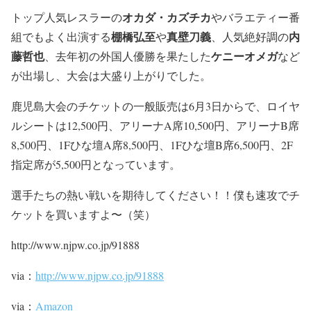
オカダ・カズチカ
トップ人気レスラーの
やバラエティー番
棚橋弘至
真壁刀義
内
組でもよく出演する
や
、人気絶好調の
藤哲也
ケニーオメガ
、去年初の外国人優勝を果たした
など
が出場し、大会は大盛り上がりでした。
鹿児島大会のチケットの一般販売は6月3日からで、ロイヤ
ルシートは12,500円、アリーナA席10,500円、アリーナB席
8,500円、1Fひな壇A席8,500円、1Fひな壇B席6,500円、2F
指定席が5,500円となっています。
選手たちの熱い戦いを期待してください！！僕も速攻でチ
ケットを買いますよ〜（笑）
http://www.njpw.co.jp/91888
via：
http://www.njpw.co.jp/91888
via：
Amazon