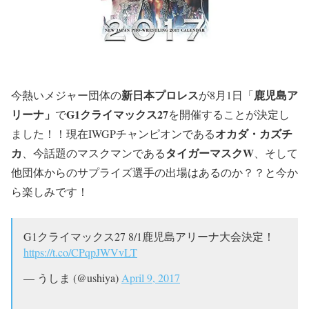
新日本プロレス
鹿児島ア
今熱いメジャー団体の
が8月1日「
リーナ」
G1クライマックス27
で
を開催することが決定し
オカダ・カズチ
ました！！現在IWGPチャンピオンである
カ
タイガーマスクW
、今話題のマスクマンである
、そして
他団体からのサプライズ選手の出場はあるのか？？と今か
ら楽しみです！
G1クライマックス27 8/1鹿児島アリーナ大会決定！
https://t.co/CPqpJWVvLT
— うしま (@ushiya)
April 9, 2017