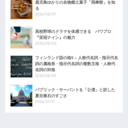
鹿児島ゆかりの名物郷土菓子「両棒餅」を知
る
2026/08/07
高校野球のドラマを体感できる パワプロ
『栄冠ナイン』の魅力
2026/08/05
フィンランド語の格5 – 人称代名詞・指示代名
詞の属格形・指示代名詞の複数主格・人称代
名詞の対格
2026/08/03
パブリック・サーバントを「公僕」と訳した
夏目漱石のすごさ
2026/07/31