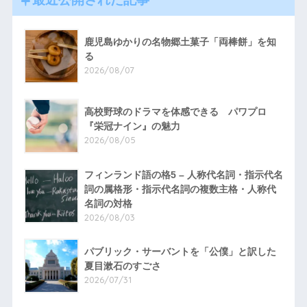
鹿児島ゆかりの名物郷土菓子「両棒餅」を知
る
2026/08/07
高校野球のドラマを体感できる パワプロ
『栄冠ナイン』の魅力
2026/08/05
フィンランド語の格5 – 人称代名詞・指示代名
詞の属格形・指示代名詞の複数主格・人称代
名詞の対格
2026/08/03
パブリック・サーバントを「公僕」と訳した
夏目漱石のすごさ
2026/07/31