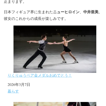
止まります。
ニューヒロイン
中井亜美
日本フィギュア界に生まれた
、
。
彼女のこれからの成長が楽しみです。
りくりゅうペア金メダルおめでとう！
日付
2026年3月7日
関連理由
暮らす