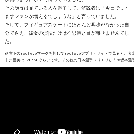
その演技は見ている人を魅了して、解説者は「今日でます
ますファンが増えるでしょうね」と言っていました。
そして、フィギュアスケートにほとんど興味がなかった自
分でさえ、彼女の演技だけは不思議と目が離せませんでし
た。
※右下のYouTubeマークを押してYouTubeアプリ・サイトで見ると
中井亜美は 20:50ぐらいです。その他の日本選手（りくりゅうや坂本