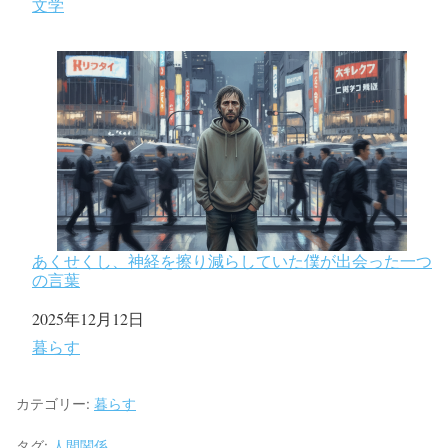
関連理由
文学
あくせくし、神経を擦り減らしていた僕が出会った一つ
の言葉
日付
2025年12月12日
関連理由
暮らす
カテゴリー:
暮らす
タグ:
人間関係