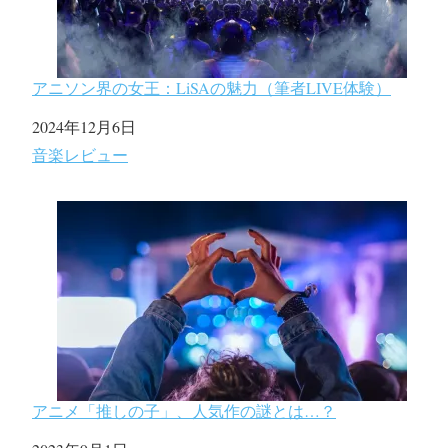
アニソン界の女王：LiSAの魅力（筆者LIVE体験）
日付
2024年12月6日
関連理由
音楽レビュー
アニメ「推しの子」、人気作の謎とは…？