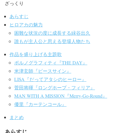
ざっくり
あらすじ
ヒロアカの魅力
困難な状況の度に成長する緑谷出久
誰もが主人公と思える登場人物たち
作品を盛り上げる主題歌
ポルノグラフィティ『THE DAY』
米津玄師『ピースサイン』
LISA『だってアタシのヒーロー』
菅田将暉『ロングホープ・フィリア』
MAN WITH A MISSION『Merry-Go-Round』
優里『カーテンコール』
まとめ
あらすじ