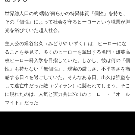
世界総人口の約8割が何らかの特異体質『個性』を持ち、
その『個性』によって社会を守るヒーローという職業が脚
光を浴びていた超人社会。
主人公の緑谷出久（みどりや いずく）は、ヒーローにな
ることを夢見て、多くのヒーローを輩出する名門・雄英高
校ヒーロー科入学を目指していた。しかし、彼は何の『個
性』も持たない『無個性』。現実の厳しさ、不平等さを痛
感する日々を過ごしていた。そんなある日、出久は強盗を
して逃亡中だった敵（ヴィラン）に襲われてしまう。そこ
に現れたのは、人気と実力共にNo.1のヒーロー・『オール
マイト』だった！