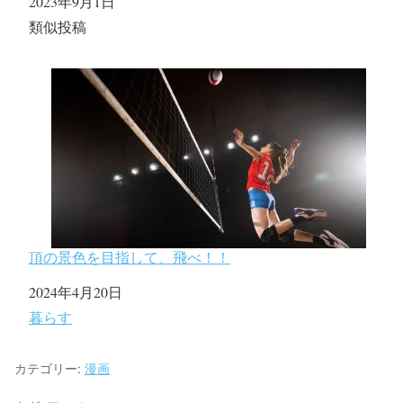
日付
2023年9月1日
関連理由
類似投稿
頂の景色を目指して、飛べ！！
日付
2024年4月20日
関連理由
暮らす
カテゴリー:
漫画