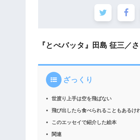
『とべバッタ』田島 征三／
ざっくり
世渡り上手は空を飛ばない
飛び出したら食べられることもあるけ
このエッセイで紹介した絵本
関連