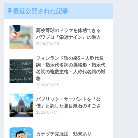
最近公開された記事
高校野球のドラマを体感できる
パワプロ『栄冠ナイン』の魅力
2026/08/05
フィンランド語の格5 – 人称代名
詞・指示代名詞の属格形・指示代
名詞の複数主格・人称代名詞の対
格
2026/08/03
パブリック・サーバントを「公
僕」と訳した夏目漱石のすごさ
2026/07/31
カナヅチ克服法 効果あり