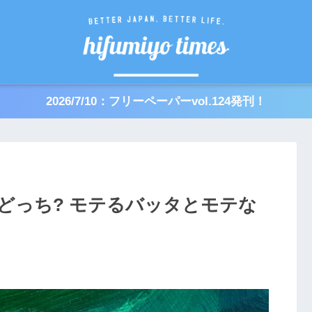
2026/7/10：フリーペーパーvol.124発刊！
どっち? モテるバッタとモテな