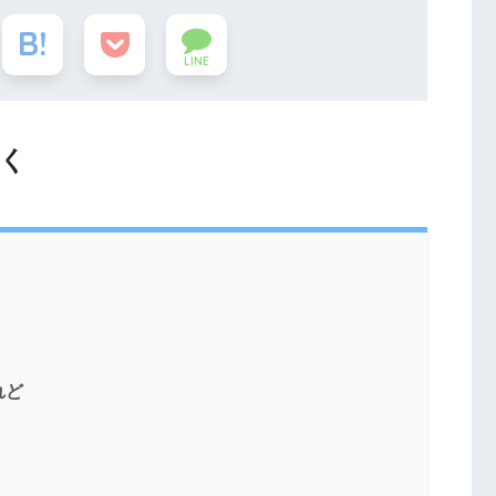
LINE
さく
れど