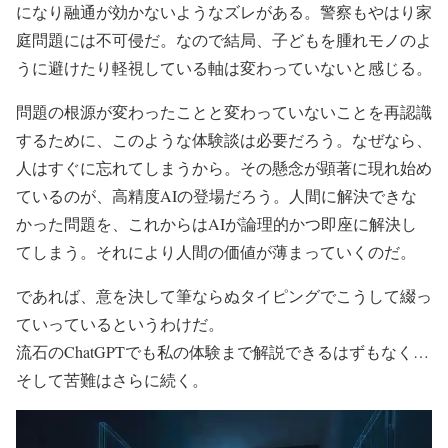
になり融通が効かないようなズレがある。警察もやはり家
庭問題には不可侵だ。なので結局、子どもを腫れモノのよ
うに避けたり軽視している軸は変わっていないと感じる。
問題の根源が変わったことと変わっていないことを再認識
するために、このような体験談は必要だろう。なぜなら、
人はすぐに忘れてしまうから。その懸念が顕著に現れ始め
ているのが、高精度AIの登場だろう。人間に解決できな
かった問題を、これからはAIが論理的かつ即座に解決し
てしまう。それにより人間の価値が薄まっていくのだ。
であれば、意を決して筆ならぬタイピングでこうして綴っ
ていっているというわけだ。
流石のChatGPTでも私の体験まで解説できるはずもなく…
そして苦難はさらに続く。