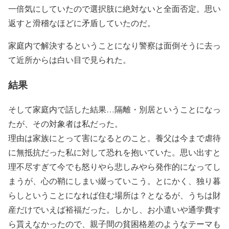
一倍気にしていたので選択肢に絶対ないと全面否定。思い
返すと滑稽なほどに矛盾していたのだ。
家庭内で解決するということになり警察は面倒そうに去っ
て近所からは白い目で見られた。
結果
そして家庭内で話した結果…隔離・別居ということになっ
たが、その対象者は私だった。
理由は家族にとって害になるとのこと。養父は今まで虐待
に無抵抗だった私に対して恐れを抱いていた。思い出すと
理不尽すぎて今でも怒りやら悲しみやら発作的になってし
まうが、心の鞘にしまい綴っていこう。とにかく、独り暮
らしということになれば住む場所は？となるが、うちは財
産だけでいえば裕福だった。しかし、お小遣いや通学費す
ら貰えなかったので、親子間の貧困格差のようなテーマも