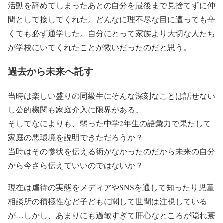
活動を辞めてしまったあとの自分を最後まで見捨てずに仲
間として接してくれた。どんなに理不尽な目に遭っても辛
くても必ず通学した。自分にとって家族より大切な人たち
が学校にいてくれたことが救いだったのだと思う。
過去から未来へ託す
当時は楽しい盛りの同級生にそんな深刻なことは話せない
し公的機関も家庭介入に限界がある。
そしてなによりも、弱った中学2年生の語彙力で果たして
家庭の悪環境を説明できただろうか？
当時はその惨状を伝える術がなかったのだから未来の自分
から今さら伝えていいのではないか？
現在は虐待の実態をメディアやSNSを通して知ったり児童
相談所の積極性など子どもに関して世間は注視している
が…しかし、あまりにも過敏すぎて肝心なところが隠れ蓑