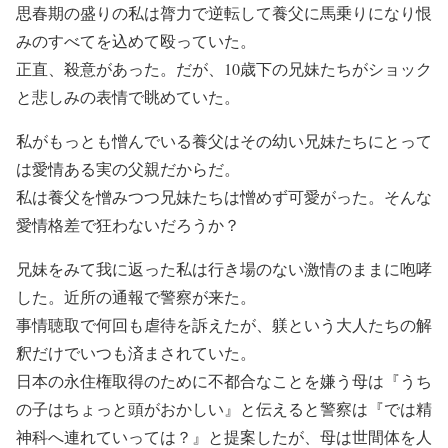
思春期の盛りの私は膂力で逆転して養父に馬乗りになり恨
みのすべてを込めて殴っていた。
正直、殺意があった。だが、10歳下の兄妹たちがショック
と悲しみの表情で眺めていた。
私がもっとも憎んでいる養父はその幼い兄妹たちにとって
は愛情ある実の父親だからだ。
私は養父を憎みつつ兄妹たちは憎めず可愛がった。そんな
愛情格差で狂わないだろうか？
兄妹をみて我に返った私は行き場のない激情のままに咆哮
した。近所の通報で警察が来た。
事情聴取で何回も虐待を訴えたが、躾という大人たちの解
釈だけでいつも済まされていた。
日本の永住権取得のために不都合なことを嫌う母は『うち
の子はちょっと頭がおかしい』と伝えると警察は『では精
神科へ連れていっては？』と提案したが、母は世間体を人