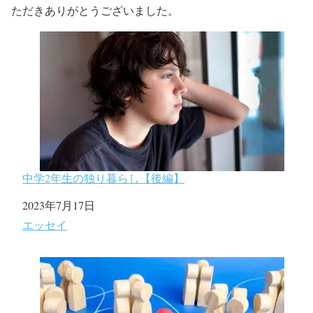
ただきありがとうございました。
中学2年生の独り暮らし【後編】
日付
2023年7月17日
関連理由
エッセイ