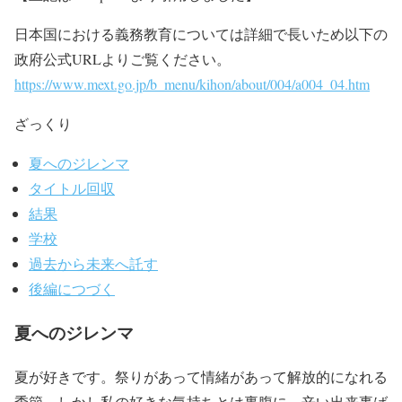
日本国における義務教育については詳細で長いため以下の
政府公式URLよりご覧ください。
https://www.mext.go.jp/b_menu/kihon/about/004/a004_04.htm
ざっくり
夏へのジレンマ
タイトル回収
結果
学校
過去から未来へ託す
後編につづく
夏へのジレンマ
夏が好きです。祭りがあって情緒があって解放的になれる
季節。しかし私の好きな気持ちとは裏腹に、辛い出来事ば