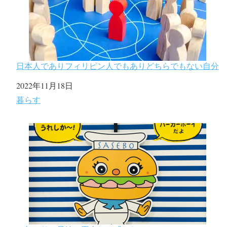
日本人でありフィリピン人でもありどちらでもない自分
日付
2022年11月18日
関連理由
暮らす