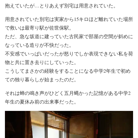
抱えていたが…とりあえず別宅は用意されていた。
用意されていた別宅は実家から15キロほど離れていた場所
で救いは最寄り駅が佐世保駅。
ただ、急な坂道に建っていた古民家で部屋の空間が斜めに
なっている造りが不快だった。
不安感でいっぱいだったが怒りでしか表現できない私を荷
物と共に置き去りにしていった。
こうしてまさかの経験をすることになる中学2年生で初め
ての独り暮らしが始まったのだ。
それは蝉の鳴き声がひどく五月蝿かった記憶がある中学2
年生の夏休み前の出来事だった。