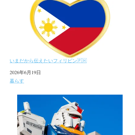
いまだから伝えたいフィリピン🇵🇭
日付
2026年6月19日
関連理由
暮らす