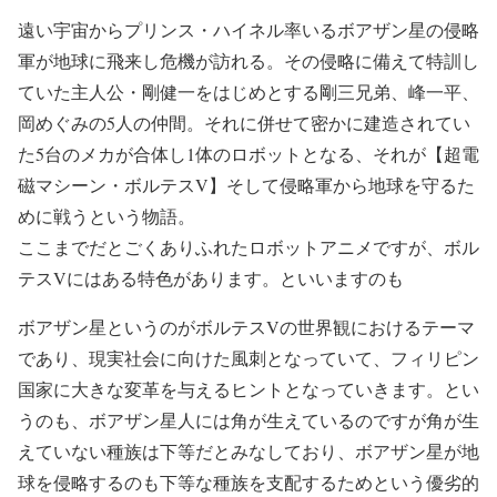
遠い宇宙からプリンス・ハイネル率いるボアザン星の侵略
軍が地球に飛来し危機が訪れる。その侵略に備えて特訓し
ていた主人公・剛健一をはじめとする剛三兄弟、峰一平、
岡めぐみの5人の仲間。それに併せて密かに建造されてい
た5台のメカが合体し1体のロボットとなる、それが【超電
磁マシーン・ボルテスV】そして侵略軍から地球を守るた
めに戦うという物語。
ここまでだとごくありふれたロボットアニメですが、ボル
テスVにはある特色があります。といいますのも
ボアザン星というのがボルテスVの世界観におけるテーマ
であり、現実社会に向けた風刺となっていて、フィリピン
国家に大きな変革を与えるヒントとなっていきます。とい
うのも、ボアザン星人には角が生えているのですが角が生
えていない種族は下等だとみなしており、ボアザン星が地
球を侵略するのも下等な種族を支配するためという優劣的