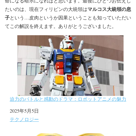
命になる暗示になればと思います。最後にひとつお伝えし
マルコス大統領の息
たいのは、現在フィリピンの大統領は
子
という…皮肉というか因果ということも知っていただい
てこの解説を終えます。ありがとうございました。
迫力のバトルと感動のドラマ：ロボットアニメの魅力
日付
2025年5月5日
関連理由
テクノロジー