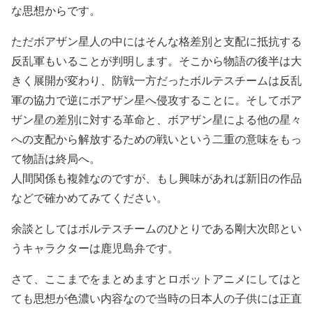
な思想からです。
ただボアザン星人の中にはそんな格差別と支配に抵抗する
反乱軍もいることが判明します。そこから物語の後半は大
きく展開が変わり、防戦一方だったボルテスチームは反乱
軍の協力で逆にボアザン星へ侵攻することに。そしてボア
ザン星の差別に対する革命と、ボアザン星による他の星々
への支配から解放するための戦いという二重の意味をもっ
て物語は終局へ。
人間関係も複雑なのですが、もし興味があれば新旧の作品
などで確かめてみてください。
余談としてはボルテスチームのひとりである剛大次郎とい
うキャラクターは鹿児島弁です。
さて、ここまでをまとめますとロボットアニメにしてはと
ても思想が色濃い内容なので当時の日本人の子供には正直