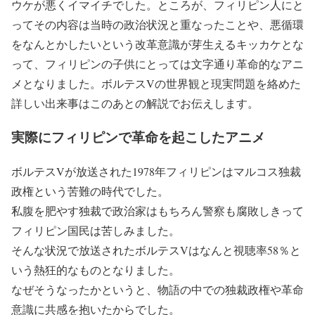
ウケが悪くイマイチでした。ところが、フィリピン人にと
ってその内容は当時の政治状況と重なったことや、悪循環
をなんとかしたいという改革意識が芽生えるキッカケとな
って、フィリピンの子供にとっては文字通り革命的なアニ
メとなりました。ボルテスVの世界観と現実問題を絡めた
詳しい出来事はこのあとの解説でお伝えします。
実際にフィリピンで革命を起こしたアニメ
ボルテスVが放送された1978年フィリピンはマルコス独裁
政権という苦難の時代でした。
私腹を肥やす独裁で政治家はもちろん警察も腐敗しきって
フィリピン国民は苦しみました。
そんな状況で放送されたボルテスVはなんと視聴率58％と
いう熱狂的なものとなりました。
なぜそうなったかというと、物語の中での独裁政権や革命
意識に共感を抱いたからでした。