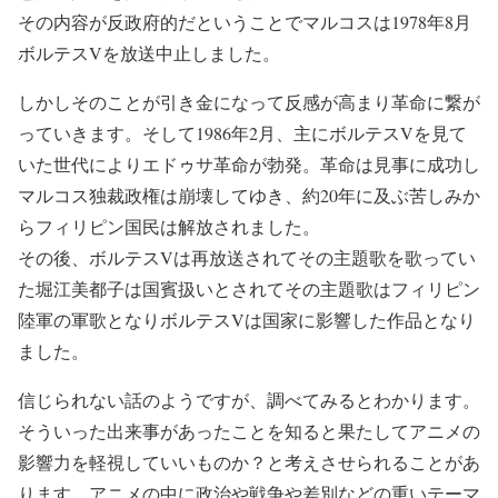
その内容が反政府的だということでマルコスは1978年8月
ボルテスVを放送中止しました。
しかしそのことが引き金になって反感が高まり革命に繋が
っていきます。そして1986年2月、主にボルテスVを見て
いた世代によりエドゥサ革命が勃発。革命は見事に成功し
マルコス独裁政権は崩壊してゆき、約20年に及ぶ苦しみか
らフィリピン国民は解放されました。
その後、ボルテスVは再放送されてその主題歌を歌ってい
た堀江美都子は国賓扱いとされてその主題歌はフィリピン
陸軍の軍歌となりボルテスVは国家に影響した作品となり
ました。
信じられない話のようですが、調べてみるとわかります。
そういった出来事があったことを知ると果たしてアニメの
影響力を軽視していいものか？と考えさせられることがあ
ります。アニメの中に政治や戦争や差別などの重いテーマ