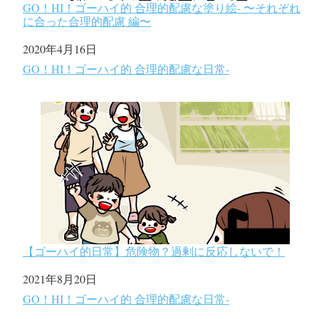
GO！HI！ゴーハイ的 合理的配慮な塗り絵- 〜それぞれ
に合った合理的配慮 編〜
日付
2020年4月16日
関連理由
GO！HI！ゴーハイ的 合理的配慮な日常-
【ゴーハイ的日常】危険物？過剰に反応しないで！
日付
2021年8月20日
関連理由
GO！HI！ゴーハイ的 合理的配慮な日常-