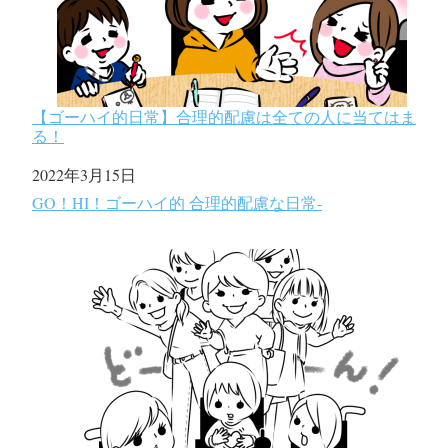
【ゴーハイ的日常】合理的配慮は全ての人に当てはま
る！
日付
2022年3月15日
関連理由
GO！HI！ゴーハイ的 合理的配慮な日常-