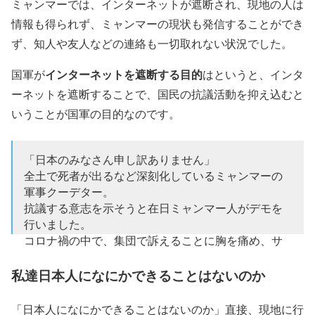
ミャンマーでは、インターネットが遮断され、現地の人は
情報も得られず、ミャンマーの現状も発信することができ
ず、知人や友人などの連絡も一切取れない状況でした。
インターネットを遮断する目的
国軍が
はというと、インタ
ーネットを遮断することで、国民の抗議活動を抑え込むと
いうことが国軍の目的なのです。
「日本のみなさん申し訳ありません」
全土で死者が出るなど深刻化しているミャンマーの
軍事クーデター。
抗議する意志を示そうと在日ミャンマー人がデモを
行いました。
コロナ禍の中で、集団で訴えることに胸を痛め、サ
イレントデモも。
母国を案じる人々の思いです。
私達日本人になにかできることはないのか
https://t.co/Bhh2cP14W0
「日本人になにかできることはないのか」直接、現地に行
— NHK@首都圏 (@nhk_shutoken)
March 6, 2021