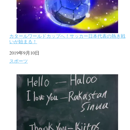
カタールワールドカップへ！サッカー日本代表の熱き戦
いが始まる！
日付
2019年9月10日
関連理由
スポーツ