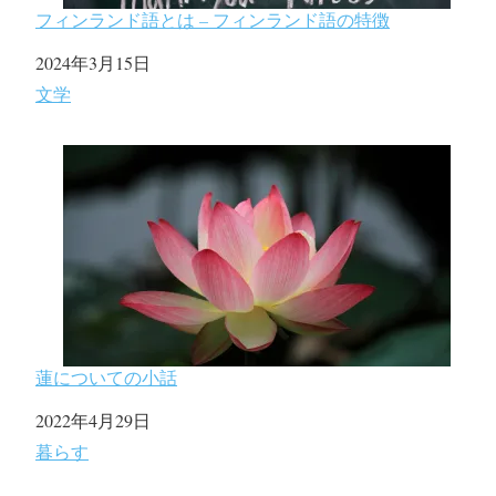
フィンランド語とは – フィンランド語の特徴
日付
2024年3月15日
関連理由
文学
蓮についての小話
日付
2022年4月29日
関連理由
暮らす