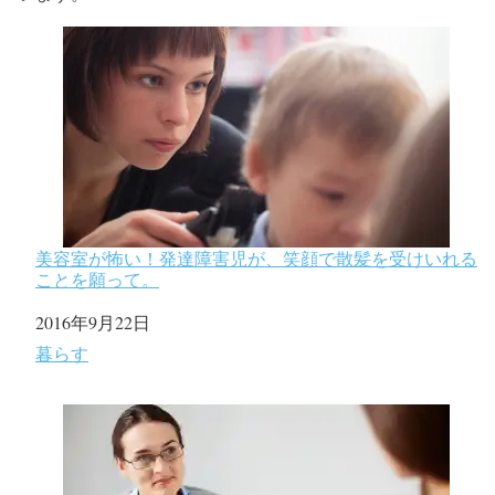
美容室が怖い！発達障害児が、笑顔で散髪を受けいれる
ことを願って。
日付
2016年9月22日
関連理由
暮らす