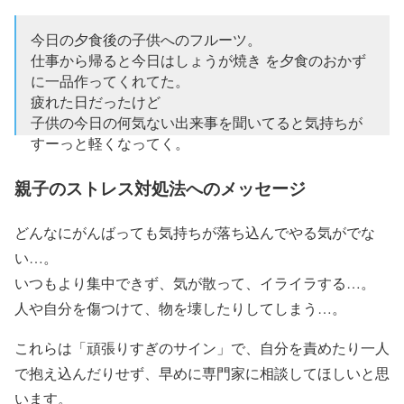
今日の夕食後の子供へのフルーツ。
仕事から帰ると今日はしょうが焼き を夕食のおかず
に一品作ってくれてた。
疲れた日だったけど
子供の今日の何気ない出来事を聞いてると気持ちが
すーっと軽くなってく。
自分で勝手にストレスを溜めすぎていると気づく
時。
親子のストレス対処法へのメッセージ
考え過ぎない様に気分転換していこう。
pic.twitter.com/5WFoSjzEpt
どんなにがんばっても気持ちが落ち込んでやる気がでな
い…。
— 卵かけご飯 (@wrJ73G9QkH4flZf)
April 21, 2020
いつもより集中できず、気が散って、イライラする…。
人や自分を傷つけて、物を壊したりしてしまう…。
これらは「頑張りすぎのサイン」で、自分を責めたり一人
で抱え込んだりせず、早めに専門家に相談してほしいと思
います。