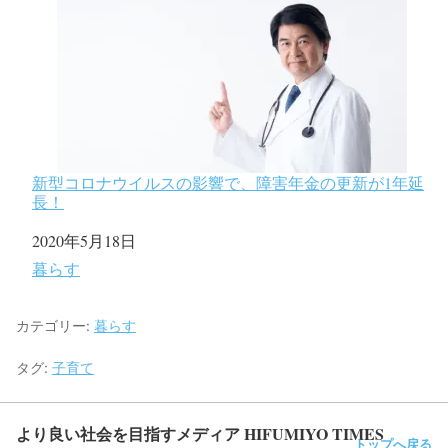
新型コロナウイルスの影響で、障害年金の更新が1年延
長！
日付
2020年5月18日
関連理由
暮らす
カテゴリー:
暮らす
タグ:
子育て
より良い社会を目指すメディア HIFUMIYO TIMES
トップへ戻る