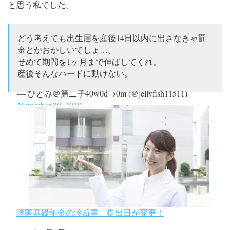
と思う私でした。
どう考えても出生届を産後14日以内に出さなきゃ罰
金とかおかしいでしょ…。
せめて期間を1ヶ月まで伸ばしてくれ。
産後そんなハードに動けない。
— ひとみ＠第二子40w0d→0m (@jellyfish11511)
November 20, 2019
障害基礎年金の診断書、提出日が変更！