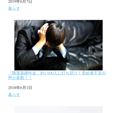
日付
2019年6月7日
関連理由
暮らす
「障害基礎年金」約1,000人に打ち切り！受給者不安の
声が多数！！
日付
2018年6月1日
関連理由
暮らす