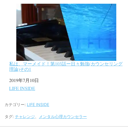
私は、マーメイド！第103話ー日々勉強(カウンセリング
理論)その1
日付
2019年7月10日
関連理由
LIFE INSIDE
カテゴリー:
LIFE INSIDE
タグ:
チャレンジ
、
メンタル心理カウンセラー