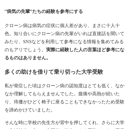
ライヤーで乾かしてから寝ましょう。
”病気の先輩”たちの経験を参考にする
— ＩＢＤ事務局(広島・姫路・ＵＣ外科) (@ibd_uc_cd)
2018年1月25日
クローン病は病気の症状に個人差があり、まさに十人十
色。知り合いにクローン病の先輩がいれば直接話を聞いて
みたり、SNSなどを利用して参考になる情報を集めてみる
実際に経験した人の言葉ほど参考にな
のもアリでしょう。
るものはありません。
多くの助けを借りて乗り切った大学受験
私が発症した頃はクローン病の認知度はとても低く、なか
なか理解してもらえませんでした。腹痛や高熱が続いた
り、痔瘻がひどく椅子に座ることもできなかったため受験
を諦めかけていました。
そんな時に学校の先生方が背中を押してくれ、さらに大学