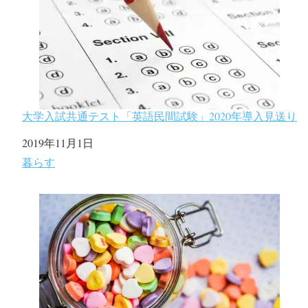
大学入試共通テスト「英語民間試験」2020年導入見送り
日付
2019年11月1日
関連理由
暮らす