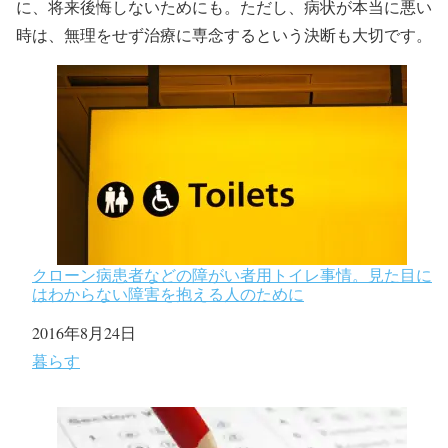
に、将来後悔しないためにも。ただし、病状が本当に悪い
時は、無理をせず治療に専念するという決断も大切です。
クローン病患者などの障がい者用トイレ事情。見た目に
はわからない障害を抱える人のために
日付
2016年8月24日
関連理由
暮らす