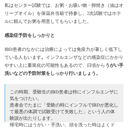
私はセンター試験では、お粥・お吸い物・卵焼き（油はオ
リーブオイル）を保温弁当箱で持参し、2次試験ではホテ
ルに頼んでお粥を用意してもらいました。
感染症予防をしっかりと
IBD患者のなかには治療によっては免疫力が著しく低下し
。
ている人もいます
インフルエンザなどの感染症にかかり
うがい手
やすい上に重篤化の可能性もあるので、日頃から
洗いなどの予防対策をしっかり行いましょう。
この時期、受験生のIBD患者は特にインフルエンザに
気をつけたい。
患者会でたまに「受験の時にインフルでIBDが悪化し
て最悪の体調で試験受けて失敗した」という人の体
験談が出たりします。
帰宅時にはうがい・手洗い、頭を洗った時はよくド