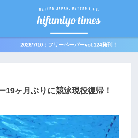
2026/7/10：フリーペーパーvol.124発刊！
ー19ヶ月ぶりに競泳現役復帰！