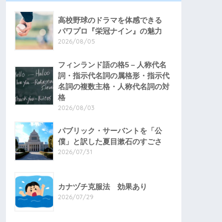
高校野球のドラマを体感できる
パワプロ『栄冠ナイン』の魅力
2026/08/05
フィンランド語の格5 – 人称代名
詞・指示代名詞の属格形・指示代
名詞の複数主格・人称代名詞の対
格
2026/08/03
パブリック・サーバントを「公
僕」と訳した夏目漱石のすごさ
2026/07/31
カナヅチ克服法 効果あり
2026/07/29