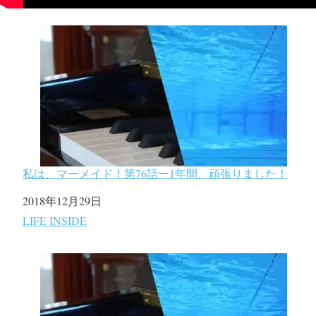
私は、マーメイド！第76話ー1年間、頑張りました！
日付
2018年12月29日
関連理由
LIFE INSIDE