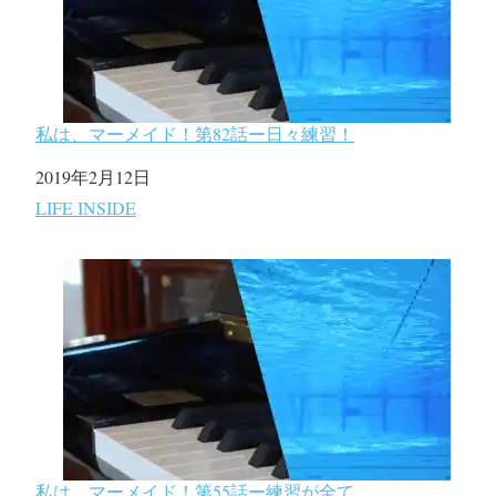
私は、マーメイド！第82話ー日々練習！
日付
2019年2月12日
関連理由
LIFE INSIDE
私は、マーメイド！第55話ー練習が全て