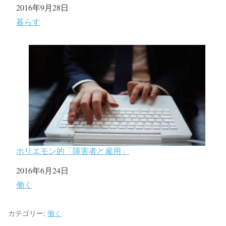
日付
2016年9月28日
関連理由
暮らす
ホリエモン的「障害者と雇用」
日付
2016年6月24日
関連理由
働く
カテゴリー:
働く