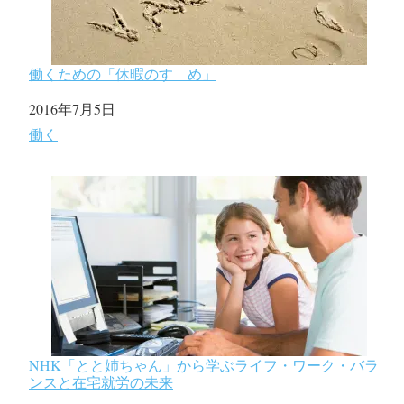
働くための「休暇のすゝめ」
日付
2016年7月5日
関連理由
働く
NHK「とと姉ちゃん」から学ぶライフ・ワーク・バラ
ンスと在宅就労の未来