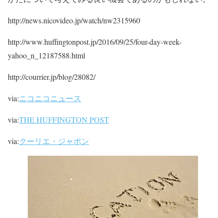
http://news.nicovideo.jp/watch/nw2315960
http://www.huffingtonpost.jp/2016/09/25/four-day-week-
yahoo_n_12187588.html
http://courrier.jp/blog/28082/
via:
ニコニコニュース
via:
THE HUFFINGTON POST
via:
クーリエ・ジャポン