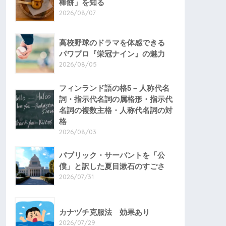
棒餅」を知る
2026/08/07
高校野球のドラマを体感できる
パワプロ『栄冠ナイン』の魅力
2026/08/05
フィンランド語の格5 – 人称代名
詞・指示代名詞の属格形・指示代
名詞の複数主格・人称代名詞の対
格
2026/08/03
パブリック・サーバントを「公
僕」と訳した夏目漱石のすごさ
2026/07/31
カナヅチ克服法 効果あり
2026/07/29