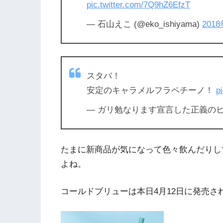
pic.twitter.com/7Q9hZ6EfzT
— 石山えこ (@eko_ishiyama)
201
スタバ！
安定のキャラメルフラペチーノ！
p
— ガリ勉なります宣言した正義のヒーローﾌ
たまに新商品が気になって色々飲んだりし
よね。
コールドブリューは本日4月12日に発売さ