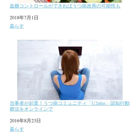
血糖コントロールができればうつ病改善の可能性も
日付
2018年7月1日
関連理由
暮らす
当事者が起業！うつ病コミュニティ「U2plus」認知行動
療法をオンラインで
日付
2016年8月23日
関連理由
暮らす