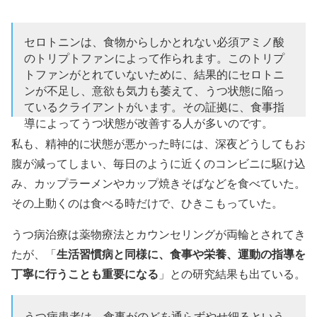
セロトニンは、食物からしかとれない必須アミノ酸
のトリプトファンによって作られます。このトリプ
トファンがとれていないために、結果的にセロトニ
ンが不足し、意欲も気力も萎えて、うつ状態に陥っ
ているクライアントがいます。その証拠に、食事指
導によってうつ状態が改善する人が多いのです。
私も、精神的に状態が悪かった時には、深夜どうしてもお
— チェリー (@radiance1012)
June 27, 2015
腹が減ってしまい、
毎日のように近くのコンビニに駆け込
み、カップラーメンやカップ焼きそばなどを食べていた。
その上動くのは食べる時だけで、ひきこもっていた。
うつ病治療は薬物療法とカウンセリングが両輪とされてき
生活習慣病と同様に、食事や栄養、運動の指導を
たが、「
丁寧に行うことも重要になる
」との研究結果も出ている。
うつ病患者は、食事がのどを通らずやせ細るという