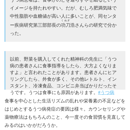
イメージを持たれやすい。だが、むしろ肥満気味で
中性脂肪や血糖値が高い人に多いことが、同センタ
くぬぎ
ー疾病研究第三部部長の
功刀
浩さんらの研究で分か
った。
以前、野菜を購入してくれた精神科の先生に「うつ
病の患者さんに食事指導をしたら、大方よくなりま
すよ」と言われたことがあります。患者さんにヒア
リングしたら、外食が多く、その他レトルト、イン
スタント、冷凍食品、コンビニ弁当ばかりだったそ
うです。うつは食事にも原因があります。
#うつ病
食事を中心とした生活リズムの乱れや栄養素の不足などを
— 二宮オーガニック (@kokoscorpio7)
May 8, 2016
はじめとするうつ病発症の要因は様々。カウンセリングや
薬物療法はもちろんのこと、今一度その食習慣を見直して
みるのはいかがだろうか。