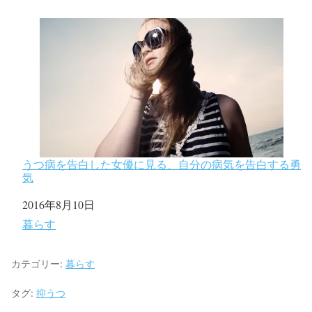
うつ病を告白した女優に見る、自分の病気を告白する勇
気
日付
2016年8月10日
関連理由
暮らす
カテゴリー:
暮らす
タグ:
抑うつ