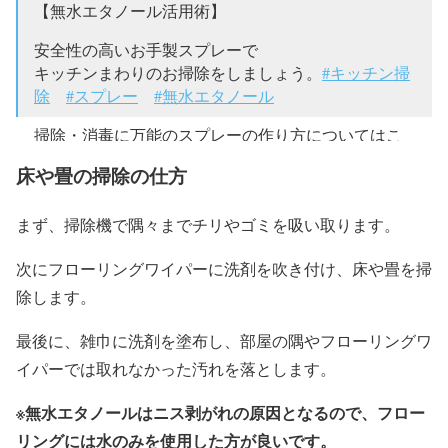
【無水エタノール活用術】
安全性の高いお手製スプレーで
キッチンまわりのお掃除をしましょう。
#キッチン掃
除
#スプレー
#無水エタノール
掃除・消毒に万能のスプレーの作り方についてはこ
ちらをチェック↓
https://t.co/4aOGlR2W2s
床や畳の掃除の仕方
— 健栄製薬株式会社 (@kenei_pharm)
2017年12月20日
まず、掃除機で隅々までチリやゴミを吸い取ります。
次にフローリングワイパーに洗剤を吹き付け、床や畳を掃
除します。
最後に、雑巾に洗剤を塗布し、部屋の隅やフローリングワ
イパーでは取れなかった汚れを落とします。
※無水エタノールはニス剥がれの原因となるので、フロー
リングには水のみを使用した方が良いです。