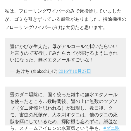
私は、フローリングワイパーのみで床掃除していました
が、ゴミを引きずっている感覚がありました。掃除機後の
フローリングワイパーがけは大切だと思います。
畳にかびが生えた。母がアルコールで拭いたらいい
と言うので実行してみたらカビが溶けるようにきれ
いになった。無水エタノールすごいな！
— あけち (@akechi_47)
2016年10月27日
畳のダニ駆除に、固く絞った雑巾に無水エタノール
を使ったところ…数時間後、畳の上に無数のツブツ
ブ（ダニ死骸と思われる）が出現し、数日後、ク
モ、害虫の死骸が。人を刺すダニは、他のダニの死
骸を餌にしているため、掃除機も忘れずに。絨毯な
ら、スチームアイロンの水蒸気という手も。
#ダニ駆