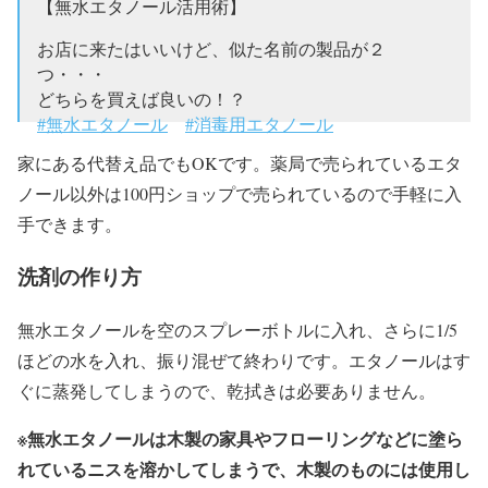
【無水エタノール活用術】
お店に来たはいいけど、似た名前の製品が２
つ・・・
どちらを買えば良いの！？
#無水エタノール
#消毒用エタノール
家にある代替え品でもOKです。薬局で売られているエタ
お店で迷わないために！ それぞれの特徴について
はこちらをチェック↓
https://t.co/hL5WM2L5er
ノール以外は100円ショップで売られているので手軽に入
手できます。
— 健栄製薬株式会社 (@kenei_pharm)
2017年12月13日
洗剤の作り方
無水エタノールを空のスプレーボトルに入れ、さらに1/5
ほどの水を入れ、振り混ぜて終わりです。エタノールはす
ぐに蒸発してしまうので、乾拭きは必要ありません。
※無水エタノールは木製の家具やフローリングなどに塗ら
れているニスを溶かしてしまうで、木製のものには使用し