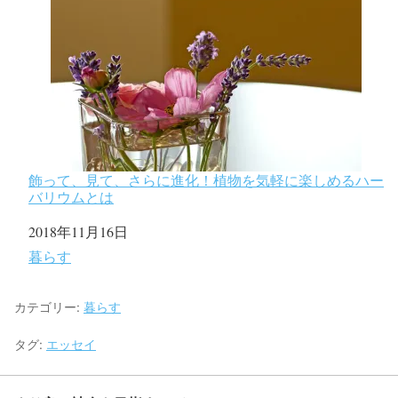
飾って、見て、さらに進化！植物を気軽に楽しめるハー
バリウムとは
日付
2018年11月16日
関連理由
暮らす
カテゴリー:
暮らす
タグ:
エッセイ