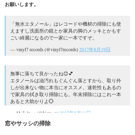
お願いします。
「無水エタノール」はレコードや機材の掃除にも使
えますし洗面所の鏡とか家具の脚のメッキとかもす
ごい綺麗になるので一家に一本ですぞ。
— vinyl7 records (@vinyl7records)
2017年8月19日
無事に落ちて良かったね😊💕
エタノールは油汚れもぐんぐん落とすから、取り外
しが出来ない物に本当にオススメ。速乾性もあるの
で家具の拭き取り掃除にも。年末掃除にはこれ一本
あると大助かりよ💮
— ひえと→ (@hieto_n)
2017年5月11日
窓やサッシの掃除