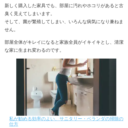
除
新しく購入した家具でも、部屋に汚れやホコリがあると古
臭く見えてしまいます。
— まだ人柱やってるの？ (@suncic117)
2015年8月27日
そして、菌が繁殖してしまい、いろんな病気になり兼ねま
せん。
部屋全体がキレイになると家族全員がイキイキとし、清潔
な家に生まれ変わるのです。
私が勧める効率のよい、サニタリー・ベランダの掃除の
仕方