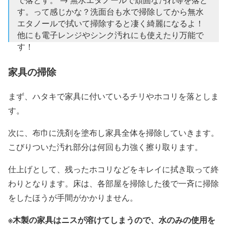
す。って感じかな？洗面台も水で掃除してから無水
エタノールで拭いて掃除すると凄く綺麗になるよ！
他にも電子レンジやシンク汚れにも使えたり万能で
す！
— クリスカ (@math_nakagawa)
2014年8月7日
家具の掃除
まず、ハタキで家具に付いているチリやホコリを落としま
す。
次に、布巾に洗剤を塗布し家具全体を掃除していきます。
こびりついた汚れ部分は何回も力強く擦り取ります。
仕上げとして、残ったホコリなどをキレイに拭き取って終
わりとなります。床は、各部屋を掃除した後で一斉に掃除
をしたほうが手間がかかりません。
※木製の家具はニスが溶けてしまうので、水のみの使用を