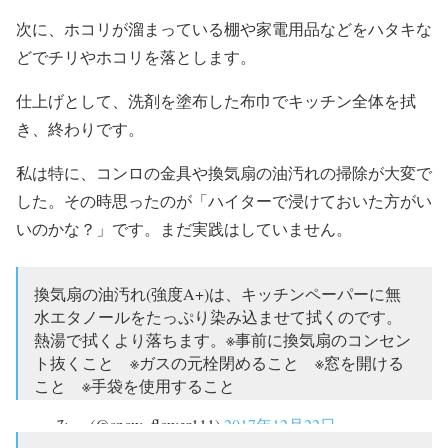
次に、ホコリが溜まっている棚や家電用品などをハタキな
どでチリやホコリを落とします。
仕上げとして、洗剤を塗布した布巾でキッチン全体を拭
き、終わりです。
私は特に、コンロの金具や換気扇の油汚れの掃除が大変で
した。その時思ったのが「ハイターで浸けておいた方がい
いのかな？」です。まだ実践はしていません。
換気扇の油汚れ(強度A+)は、キッチンペーパーに無
水エタノールをたっぷり染み込ませて拭くのです。
熱湯で拭くより落ちます。※事前に換気扇のコンセン
ト抜くこと ※ガスの元栓閉めること ※窓を開ける
こと ※手袋を使用すること
— みぃ (@snow_flower111)
2017年12月22日