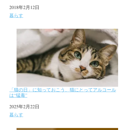
日付
2018年2月12日
関連理由
暮らす
「猫の日」に知っておこう、猫にとってアルコール
は“猛毒”
日付
2025年2月22日
関連理由
暮らす