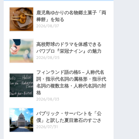
鹿児島ゆかりの名物郷土菓子「両
棒餅」を知る
2026/08/07
高校野球のドラマを体感できる
パワプロ『栄冠ナイン』の魅力
2026/08/05
フィンランド語の格5 – 人称代名
詞・指示代名詞の属格形・指示代
名詞の複数主格・人称代名詞の対
格
2026/08/03
パブリック・サーバントを「公
僕」と訳した夏目漱石のすごさ
2026/07/31