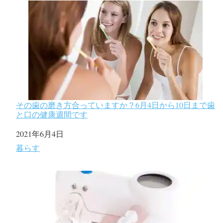
その歯の磨き方合っていますか？6月4日から10日まで歯
と口の健康週間です
日付
2021年6月4日
関連理由
暮らす