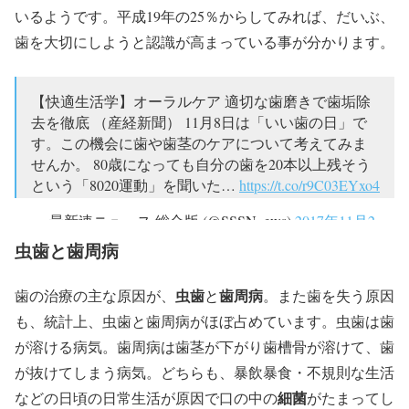
いるようです。平成19年の25％からしてみれば、だいぶ、
歯を大切にしようと認識が高まっている事が分かります。
【快適生活学】オーラルケア 適切な歯磨きで歯垢除
去を徹底 （産経新聞） 11月8日は「いい歯の日」で
す。この機会に歯や歯茎のケアについて考えてみま
せんか。 80歳になっても自分の歯を20本以上残そう
という「8020運動」を聞いた…
https://t.co/r9C03EYxo4
— 最新速ニュース 総合版 (@SSSN_ews)
2017年11月2
日
虫歯と歯周病
虫歯
歯周病
歯の治療の主な原因が、
と
。また歯を失う原因
も、統計上、虫歯と歯周病がほぼ占めています。虫歯は歯
が溶ける病気。歯周病は歯茎が下がり歯槽骨が溶けて、歯
が抜けてしまう病気。どちらも、暴飲暴食・不規則な生活
細菌
などの日頃の日常生活が原因で口の中の
がたまってし