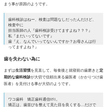
まう事が原因のようです。
歯科検診はねー、検査は問題なしだったんだけど、
検査中に
担当医師の人『歯科検診受けてますよね？？？』
私『まだいってないです』
歯『え、なんでいってないんですか？お母さんは行
ってますよね？』
私『いえ、いけてないです…』
歯『なんでですか？予防歯科が必要なのは知ってま
歯を失わない為に
すよね？』→
生活習慣
定
まずは
を見直して、毎食後と就寝前の歯磨きと
— ゆききち@子育て垢 (@yukikichi234)
2017年10月27
期的な歯科検診
が大切で信頼出来る歯医者（かかりつけ歯
日
医者）を見付ける事が大切のようです。
ワコ歯科 矯正歯科通信051。
矯正は、歯並びを整えて見た目を良くする…だけで