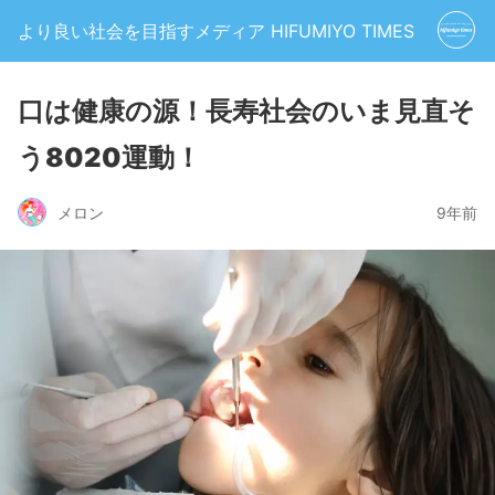
より良い社会を目指すメディア HIFUMIYO TIMES
口は健康の源！長寿社会のいま見直そ
う8020運動！
メロン
9年前