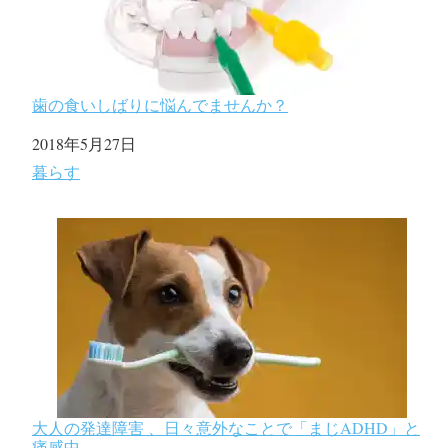
歯の食いしばりに悩んでませんか？
日付
2018年5月27日
関連理由
暮らす
大人の発達障害 、日々意外なことで「まじADHD」と
痛感中