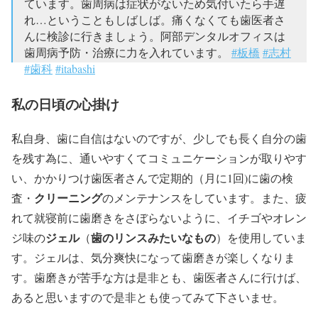
ています。歯周病は症状がないため気付いたら手遅
れ…ということもしばしば。痛くなくても歯医者さ
んに検診に行きましょう。阿部デンタルオフィスは
歯周病予防・治療に力を入れています。
#板橋
#志村
#歯科
#itabashi
— 阿部デンタルオフィス (@ABE_DENTAL_O)
2017
私の日頃の心掛け
年11月2日
私自身、歯に自信はないのですが、少しでも長く自分の歯
を残す為に、通いやすくてコミュニケーションが取りやす
い、かかりつけ歯医者さんで定期的（月に1回)に歯の検
クリーニング
査・
のメンテナンスをしています。また、疲
れて就寝前に歯磨きをさぼらないように、イチゴやオレン
ジェル
歯のリンスみたいなもの
ジ味の
（
）を使用していま
す。ジェルは、気分爽快になって歯磨きが楽しくなりま
す。歯磨きが苦手な方は是非とも、歯医者さんに行けば、
あると思いますので是非とも使ってみて下さいませ。