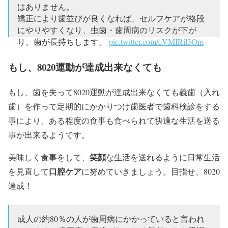
はありません。
矯正により歯並びが良くなれば、セルフケアが格段
にやりやすくなり、虫歯・歯周病のリスクが下が
り、歯が長持ちします。
pic.twitter.com/cVMIRil3Om
— ワコ歯科 川崎中原区 予防歯科 長崎祥吾
もし、8020運動が達成出来なくても
(@nodril_dentist)
2017年10月24日
もし、歯を失って8020運動が達成出来なくても義歯（入れ
歯）を作って定期的にかかりつけ歯医者で歯科検診をする
事により、ある程度の食事も食べられて快適な生活を送る
事が出来るようです。
笑顔
美味しく食事をして、
な生活を送れるように日常生活
口腔ケア
を見直して
に努めていきましょう。目指せ、8020
達成！
成人の約80％の人が歯周病にかかっていると言われ