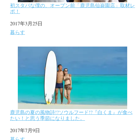
初スタバな僕の、オープン前「鹿児島仙巌園店」取材レ
ポ！
日付
2017年3月25日
関連理由
暮らす
鹿児島の夏の風物詩!?ソウルフード!?『白くま』が食べ
たい！と思う季節になりました。
日付
2017年7月9日
関連理由
暮らす