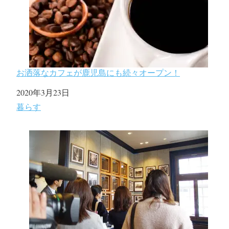
お洒落なカフェが鹿児島にも続々オープン！
日付
2020年3月23日
関連理由
暮らす