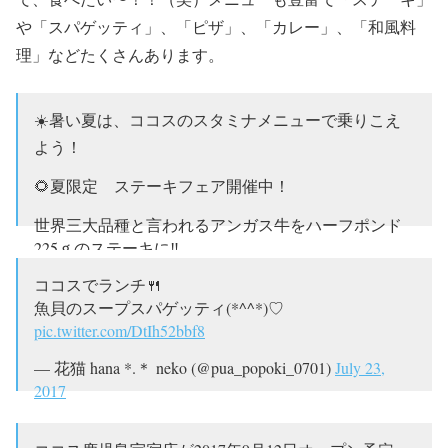
や「スパゲッティ」、「ピザ」、「カレー」、「和風料
理」などたくさんあります。
☀️暑い夏は、ココスのスタミナメニューで乗りこえ
よう！
🌻夏限定 ステーキフェア開催中！
世界三大品種と言われるアンガス牛をハーフポンド
225ｇのステーキに‼️
ココスでランチ🍴
🥩柔らかな赤身と風味のある脂身のバランスがたま
魚貝のスープスパゲッティ(*^^*)♡
らない🍴✨
#ココス
#ステーキ
pic.twitter.com/DtIh52bbf8
pic.twitter.com/mATylo82M6
— 花猫 hana *.＊ neko (@pua_popoki_0701)
July 23,
— 【公式】ココスキャンペーン (@cocos_campaign)
2017
August 8, 2017