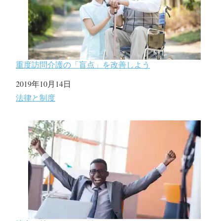
重度訪問介護の「盲点」を改善しよう
日付
2019年10月14日
関連理由
法律と制度