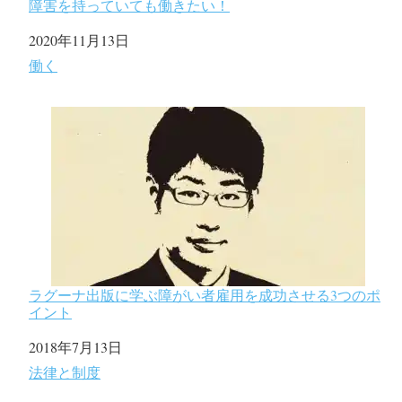
障害を持っていても働きたい！
日付
2020年11月13日
関連理由
働く
ラグーナ出版に学ぶ障がい者雇用を成功させる3つのポ
イント
日付
2018年7月13日
関連理由
法律と制度