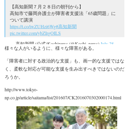
【高知新聞７月２８日の朝刊から】
高知市で藤岡弁護士が障害者支援法「65歳問題」に
ついて講演
https://t.co/iwZUHzi6Wg
#高知新聞
pic.twitter.com/ybZIrgOILS
— 高知新聞 (公式)Kochinews (@Kochi_news)
July 28,
様々な人がいるように、様々な障害がある。
2016
「障害者に対する政治的な支援」も、
画一的な支援ではな
く、柔軟な対応が可能な支援を生み出すべきではないのだ
ろうか。
http://www.tokyo-
np.co.jp/article/saitama/list/201607/CK2016070302000174.html