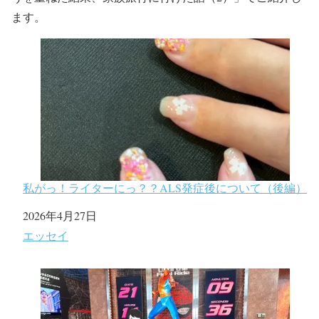
ます。
私がっ！ライターにっ？？ALS発症後について（後編）
日付
2026年4月27日
関連理由
エッセイ