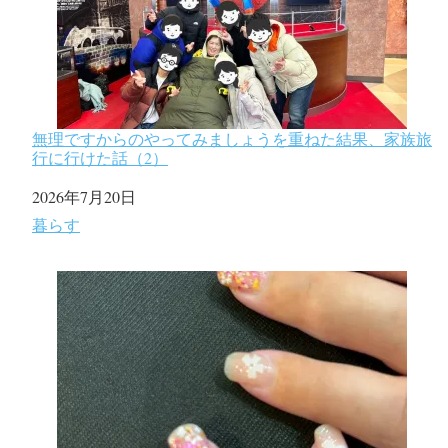
無理ですからのやってみましょうを重ねた結果、家族旅
行に行けた話（2）
日付
2026年7月20日
関連理由
暮らす