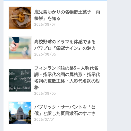
鹿児島ゆかりの名物郷土菓子「両
棒餅」を知る
2026/08/07
高校野球のドラマを体感できる
パワプロ『栄冠ナイン』の魅力
2026/08/05
フィンランド語の格5 – 人称代名
詞・指示代名詞の属格形・指示代
名詞の複数主格・人称代名詞の対
格
2026/08/03
パブリック・サーバントを「公
僕」と訳した夏目漱石のすごさ
2026/07/31