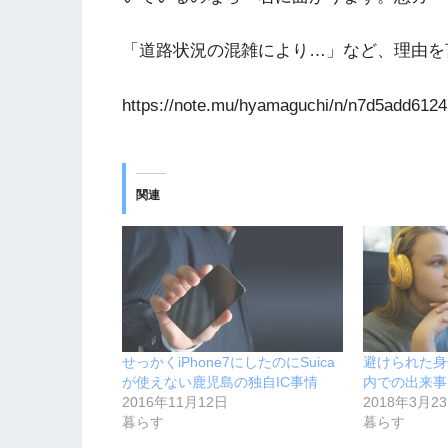
「道路状況の混雑により…」など、理由を
https://note.mu/hyamaguchi/n/n7d5add612
関連
せっかくiPhone7にしたのにSuica
避けられた身
が使えない鹿児島の独自IC事情
内での出来事
2016年11月12日
2018年3月2
暮らす
暮らす